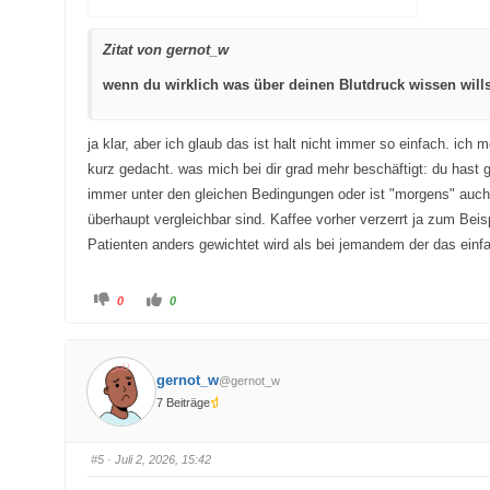
Zitat von gernot_w
wenn du wirklich was über deinen Blutdruck wissen willst
ja klar, aber ich glaub das ist halt nicht immer so einfach. ich
kurz gedacht. was mich bei dir grad mehr beschäftigt: du hast
immer unter den gleichen Bedingungen oder ist "morgens" auch 
überhaupt vergleichbar sind. Kaffee vorher verzerrt ja zum Bei
Patienten anders gewichtet wird als bei jemandem der das einf
A
A
0
0
n
n
k
k
l
l
i
i
c
c
k
k
gernot_w
@gernot_w
e
e
n
n
7 Beiträge
f
f
ü
ü
r
r
D
D
a
a
#5
· Juli 2, 2026, 15:42
u
u
m
m
e
e