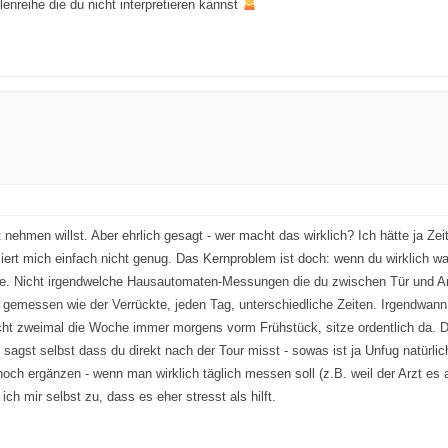
enreihe die du nicht interpretieren kannst
 nehmen willst. Aber ehrlich gesagt - wer macht das wirklich? Ich hätte ja Ze
iert mich einfach nicht genug. Das Kernproblem ist doch: wenn du wirklich was
e. Nicht irgendwelche Hausautomaten-Messungen die du zwischen Tür und Ang
 gemessen wie der Verrückte, jeden Tag, unterschiedliche Zeiten. Irgendwann
eicht zweimal die Woche immer morgens vorm Frühstück, sitze ordentlich da
sagst selbst dass du direkt nach der Tour misst - sowas ist ja Unfug natürlic
noch ergänzen - wenn man wirklich täglich messen soll (z.B. weil der Arzt es
h mir selbst zu, dass es eher stresst als hilft.