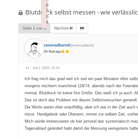
p
bist
li
Blutdruck selbst messen - wie verlässlic
hier:
n
k
Seite 1 von 3
Nächste
Failed to initialize plugin: wplink
rennradbernd
@rennradbernd
89 Beiträge
#1
· Juli 1, 2026, 19:19
Ich frag mich das grad weil ich seit ein paar Monaten öfter sel
morgens nüchtern manchmal 118/74, abends nach der Feierabend
normal, Blutdruck ist keine fixe Größe. Das weiß ich ja auch. 
Das ist doch das Problem mit diesen Selbstversuchen generell.
Die Werte waren eher unauffällig, aber ich war in der Zeit auch
misst. Handgelenk oder Oberarm, immer zur selben Zeit, vorhe
Mich würde interessieren ob hier jemand das systematisch mach
Tagesablauf geändert habt damit die Messung wenigstens halbwe