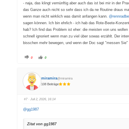
- naja, das klingt vernünftig aber auch das ist bei mir in der 
n
.
.
das Ganze auch nicht so sehr dass ich da ne Routine draus mac
wenn man nicht wirklich was damit anfangen kann.
@rennradbe
sagen können. Ich bin ehrlich - ich hab das Rote-Beete-Konzen
hab? Ich find das Problem ist eher: die meisten von uns wolle
schnell ignoriert wenn man zu viel über sowas erzählt. Der inte
bisschen mehr bewegen, und wenn der Doc sagt "messen Sie" da
A
A
0
0
n
n
k
k
l
l
i
i
c
c
k
k
miramira
@miramira
e
e
n
n
108 Beiträge
f
f
ü
ü
r
r
D
D
a
a
#7
· Juli 2, 2026, 16:14
u
u
m
m
e
e
@gg1987
n
n
n
n
a
a
c
c
h
h
Zitat von gg1987
u
o