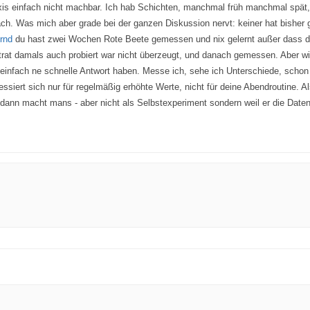
Praxis einfach nicht machbar. Ich hab Schichten, manchmal früh manchmal spät, 
h. Was mich aber grade bei der ganzen Diskussion nervt: keiner hat bisher g
rnd
du hast zwei Wochen Rote Beete gemessen und nix gelernt außer dass du 
trat damals auch probiert war nicht überzeugt, und danach gemessen. Aber wi
n einfach ne schnelle Antwort haben. Messe ich, sehe ich Unterschiede, schon
ressiert sich nur für regelmäßig erhöhte Werte, nicht für deine Abendroutine.
nn macht mans - aber nicht als Selbstexperiment sondern weil er die Daten