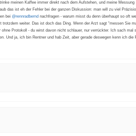
h trinke meinen Kaffee immer direkt nach dem Aufstehen, und meine Messung 
laub das ist eh der Fehler bei der ganzen Diskussion: man will zu viel Präzis
gen bei
@rennradbernd
nachfragen - warum misst du denn überhaupt so oft we
t trotzdem weiter. Das ist doch das Ding. Wenn der Arzt sagt "messen Sie m
ohne Protokoll - du wirst davon nicht schlauer, nur verrückter. Ich sach mal s
ben. Und ja, ich bin Rentner und hab Zeit, aber gerade deswegen kenn ich die F