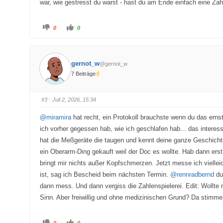
war, wie gestresst du warst - hast du am Ende einfach eine Zahl
A
A
0
0
n
n
k
k
l
l
i
i
c
c
k
k
gernot_w
@gernot_w
e
e
n
n
7 Beiträge
f
f
ü
ü
r
r
D
D
a
a
#3
· Juli 2, 2026, 15:34
u
u
m
m
e
e
@miramira
hat recht, ein Protokoll brauchste wenn du das ernst
n
n
n
n
ich vorher gegessen hab, wie ich geschlafen hab... das interess
a
a
c
c
hat die Meßgeräte die taugen und kennt deine ganze Geschicht
h
h
u
o
ein Oberarm-Ding gekauft weil der Doc es wollte. Hab dann erst
n
b
t
e
bringt mir nichts außer Kopfschmerzen. Jetzt messe ich viell
e
n
n
.
ist, sag ich Bescheid beim nächsten Termin.
@rennradbernd
du 
.
dann mess. Und dann vergiss die Zahlenspielerei. Edit: Wollte 
Sinn. Aber freiwillig und ohne medizinischen Grund? Da stimme ic
A
A