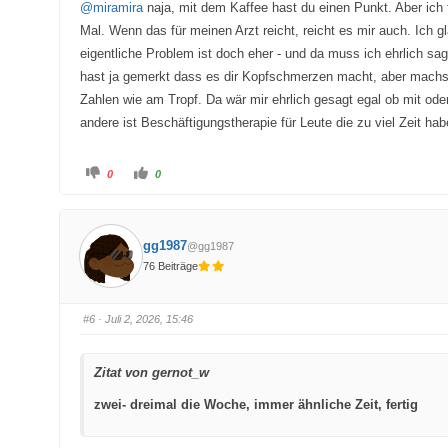
@miramira
naja, mit dem Kaffee hast du einen Punkt. Aber ic
n
n
n
n
Mal. Wenn das für meinen Arzt reicht, reicht es mir auch. Ich g
a
a
c
c
eigentliche Problem ist doch eher - und da muss ich ehrlich sa
h
h
u
o
hast ja gemerkt dass es dir Kopfschmerzen macht, aber machs
n
b
t
e
Zahlen wie am Tropf. Da wär mir ehrlich gesagt egal ob mit oder 
e
n
n
.
andere ist Beschäftigungstherapie für Leute die zu viel Zeit ha
.
A
A
0
0
n
n
k
k
l
l
i
i
c
c
k
k
gg1987
@gg1987
e
e
n
n
76 Beiträge
f
f
ü
ü
r
r
D
D
a
a
#6
· Juli 2, 2026, 15:46
u
u
m
m
e
e
n
n
n
n
Zitat von gernot_w
a
a
c
c
h
h
zwei- dreimal die Woche, immer ähnliche Zeit, fertig
u
o
n
b
t
e
e
n