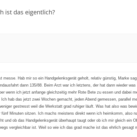
h ist das eigentlich?
bst messe. Hab mir so ein Handgelenksgerät geholt, relativ günstig, Marke sag 
ausfahrt dann 135/88. Beim Arzt war ich letztens, der hat dann wieder was
Aber wenn ich jetzt anfange gleichzeitig mehr Rote Bete zu essen und dabei 
 Ich hab das jetzt zwei Wochen gemacht, jeden Abend gemessen, parallel meh
 weniger gestresst weil die Werkstatt grad ruhiger läuft. Was hat also was b
r fünf Minuten sitzen. Ich machs meistens direkt wenn ich heimkomm, also na
t und ob das Handgelenksgerät überhaupt taugt oder ob ich mir gleich ein O
gs vergleichbar ist. Weil so wie ich das grad mache ist das ehrlich gesagt 