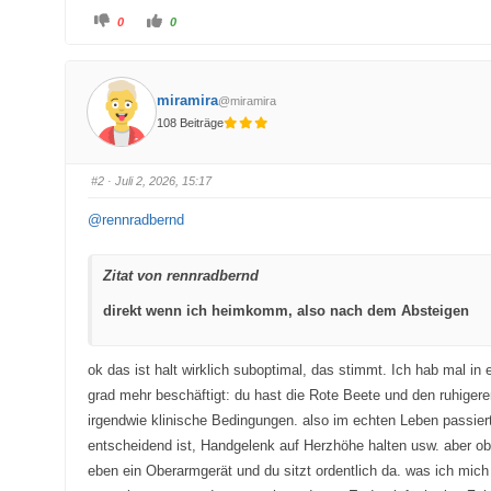
A
A
0
0
n
n
k
k
l
l
i
i
c
c
k
k
miramira
@miramira
e
e
n
n
108 Beiträge
f
f
ü
ü
r
r
D
D
a
a
#2
· Juli 2, 2026, 15:17
u
u
m
m
e
e
@rennradbernd
n
n
n
n
a
a
c
c
h
h
Zitat von rennradbernd
u
o
n
b
t
e
direkt wenn ich heimkomm, also nach dem Absteigen
e
n
n
.
.
ok das ist halt wirklich suboptimal, das stimmt. Ich hab mal in
grad mehr beschäftigt: du hast die Rote Beete und den ruhigere
irgendwie klinische Bedingungen. also im echten Leben passiert
entscheidend ist, Handgelenk auf Herzhöhe halten usw. aber ob 
eben ein Oberarmgerät und du sitzt ordentlich da. was ich mich