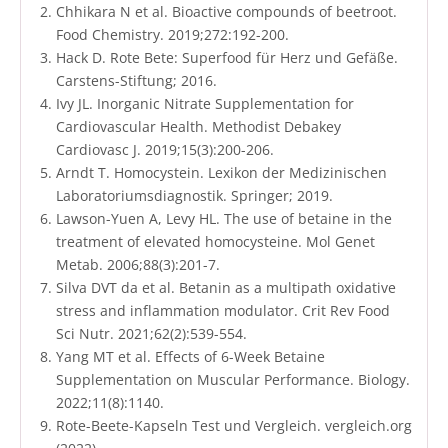
Chhikara N et al. Bioactive compounds of beetroot.
Food Chemistry. 2019;272:192-200.
Hack D. Rote Bete: Superfood für Herz und Gefäße.
Carstens-Stiftung; 2016.
Ivy JL. Inorganic Nitrate Supplementation for
Cardiovascular Health. Methodist Debakey
Cardiovasc J. 2019;15(3):200-206.
Arndt T. Homocystein. Lexikon der Medizinischen
Laboratoriumsdiagnostik. Springer; 2019.
Lawson-Yuen A, Levy HL. The use of betaine in the
treatment of elevated homocysteine. Mol Genet
Metab. 2006;88(3):201-7.
Silva DVT da et al. Betanin as a multipath oxidative
stress and inflammation modulator. Crit Rev Food
Sci Nutr. 2021;62(2):539-554.
Yang MT et al. Effects of 6-Week Betaine
Supplementation on Muscular Performance. Biology.
2022;11(8):1140.
Rote-Beete-Kapseln Test und Vergleich. vergleich.org