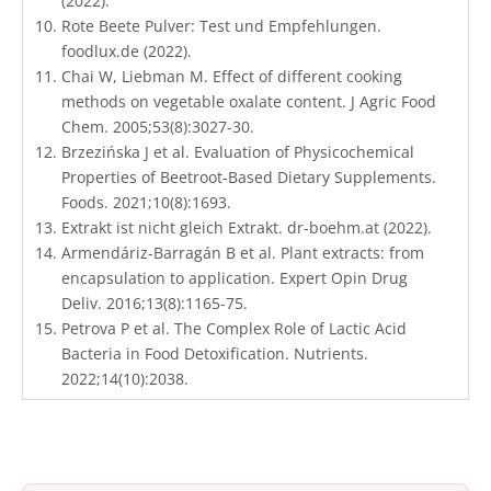
(2022).
Rote Beete Pulver: Test und Empfehlungen.
foodlux.de (2022).
Chai W, Liebman M. Effect of different cooking
methods on vegetable oxalate content. J Agric Food
Chem. 2005;53(8):3027-30.
Brzezińska J et al. Evaluation of Physicochemical
Properties of Beetroot-Based Dietary Supplements.
Foods. 2021;10(8):1693.
Extrakt ist nicht gleich Extrakt. dr-boehm.at (2022).
Armendáriz-Barragán B et al. Plant extracts: from
encapsulation to application. Expert Opin Drug
Deliv. 2016;13(8):1165-75.
Petrova P et al. The Complex Role of Lactic Acid
Bacteria in Food Detoxification. Nutrients.
2022;14(10):2038.