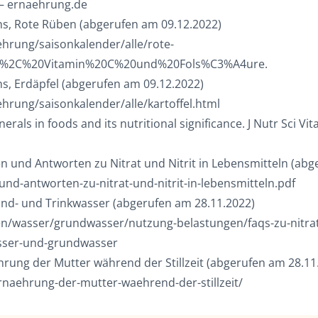
 – ernaehrung.de
hs, Rote Rüben (abgerufen am 09.12.2022)
ehrung/saisonkalender/alle/rote-
uppe%2C%20Vitamin%20C%20und%20Fols%C3%A4ure.
hs, Erdäpfel (abgerufen am 09.12.2022)
hrung/saisonkalender/alle/kartoffel.html
rals in foods and its nutritional significance. J Nutr Sci Vi
en und Antworten zu Nitrat und Nitrit in Lebensmitteln (abg
nd-antworten-zu-nitrat-und-nitrit-in-lebensmitteln.pdf
nd- und Trinkwasser (abgerufen am 28.11.2022)
wasser/grundwasser/nutzung-belastungen/faqs-zu-nitrat-
asser-und-grundwasser
hrung der Mutter während der Stillzeit (abgerufen am 28.11
rnaehrung-der-mutter-waehrend-der-stillzeit/