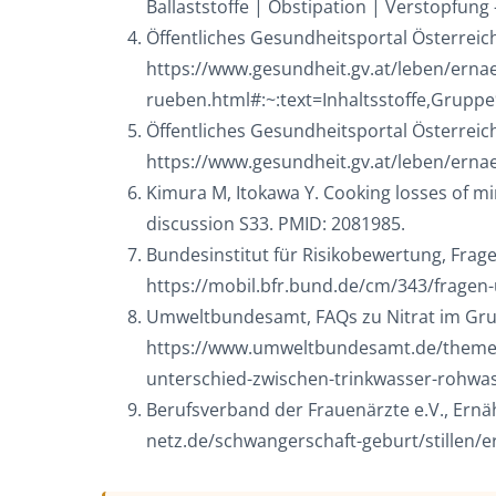
Ballaststoffe | Obstipation | Verstopfung
Öffentliches Gesundheitsportal Österreic
https://www.gesundheit.gv.at/leben/erna
rueben.html#:~:text=Inhaltsstoffe,Gr
Öffentliches Gesundheitsportal Österreic
https://www.gesundheit.gv.at/leben/ernae
Kimura M, Itokawa Y. Cooking losses of mine
discussion S33. PMID: 2081985.
Bundesinstitut für Risikobewertung, Frag
https://mobil.bfr.bund.de/cm/343/fragen-u
Umweltbundesamt, FAQs zu Nitrat im Gru
https://www.umweltbundesamt.de/themen/
unterschied-zwischen-trinkwasser-rohw
Berufsverband der Frauenärzte e.V., Ernä
netz.de/schwangerschaft-geburt/stillen/e