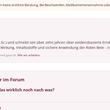
en keine ärztliche Beratung. Bei Beschwerden, Medikamenteneinnahme oder 
B.Sc.) und schreibt seit über zehn Jahren über evidenzbasierte Er
m Wirkung, Inhaltsstoffe und sichere Anwendung der Roten Bete – im
onell geprüft.
Wie wir arbeiten
er im Forum
as wirklich noch nach was?
?