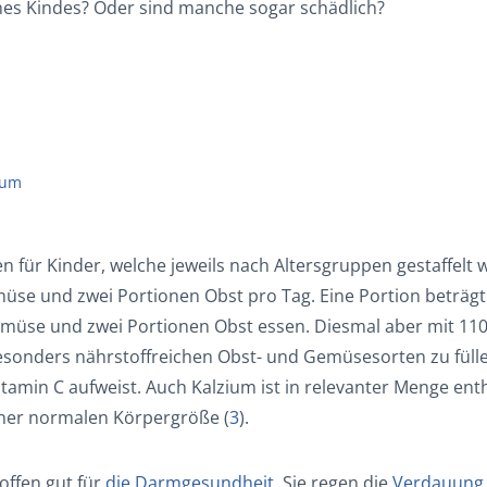
nes Kindes? Oder sind manche sogar schädlich?
rum
 für Kinder, welche jeweils nach Altersgruppen gestaffelt 
se und zwei Portionen Obst pro Tag. Eine Portion beträgt h
emüse und zwei Portionen Obst essen. Diesmal aber mit 110 
 besonders nährstoffreichen Obst- und Gemüsesorten zu füll
tamin C aufweist. Auch Kalzium ist in relevanter Menge entha
ner normalen Körpergröße (
3
).
offen gut für
die Darmgesundheit
. Sie regen die
Verdauung