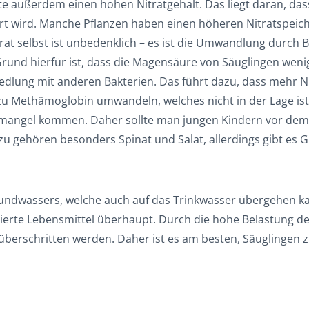
e außerdem einen hohen Nitratgehalt. Das liegt daran, dass
t wird. Manche Pflanzen haben einen höheren Nitratspeich
at selbst ist unbedenklich – es ist die Umwandlung durch Ba
und hierfür ist, dass die Magensäure von Säuglingen wenige
lung mit anderen Bakterien. Das führt dazu, dass mehr Nitr
u Methämoglobin umwandeln, welches nicht in der Lage ist,
mangel kommen. Daher sollte man jungen Kindern vor dem d
zu gehören besonders Spinat und Salat, allerdings gibt es
rundwassers, welche auch auf das Trinkwasser übergehen ka
lierte Lebensmittel überhaupt. Durch die hohe Belastung 
berschritten werden. Daher ist es am besten, Säuglingen z