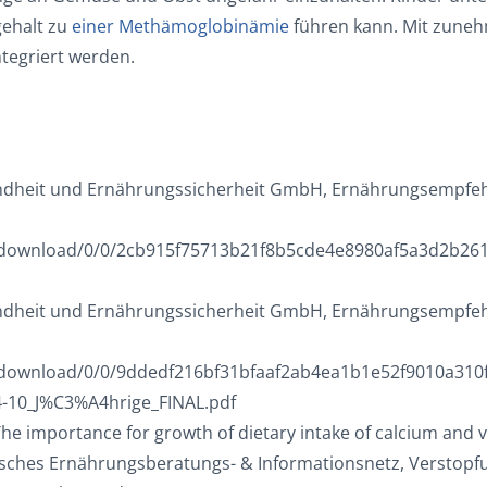
gehalt zu
einer Methämoglobinämie
führen kann. Mit zuneh
ntegriert werden.
ndheit und Ernährungssicherheit GmbH, Ernährungsempfehlu
t/download/0/0/2cb915f75713b21f8b5cde4e8980af5a3d2b2
ndheit und Ernährungssicherheit GmbH, Ernährungsempfehlu
t/download/0/0/9ddedf216bf31bfaaf2ab4ea1b1e52f9010a310
10_J%C3%A4hrige_FINAL.pdf
 The importance for growth of dietary intake of calcium and v
tsches Ernährungsberatungs- & Informationsnetz, Verstopfun