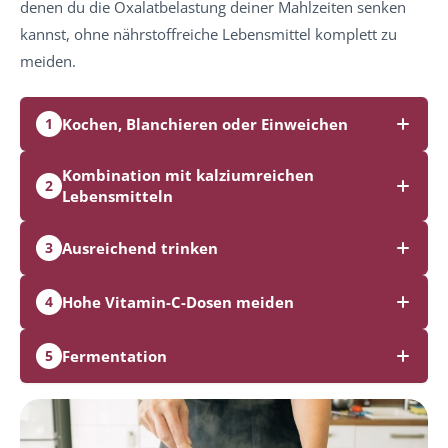
denen du die Oxalatbelastung deiner Mahlzeiten senken
kannst, ohne nährstoffreiche Lebensmittel komplett zu
meiden.
Kochen, Blanchieren oder Einweichen
1
Kombination mit kalziumreichen
2
Lebensmitteln
Ausreichend trinken
3
Hohe Vitamin-C-Dosen meiden
4
Fermentation
5