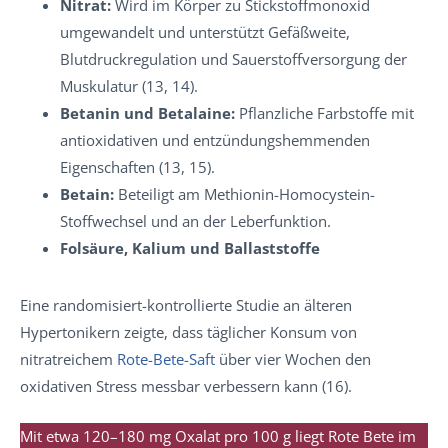
Nitrat:
Wird im Körper zu Stickstoffmonoxid
umgewandelt und unterstützt Gefäßweite,
Blutdruckregulation und Sauerstoffversorgung der
Muskulatur (13, 14).
Betanin und Betalaine:
Pflanzliche Farbstoffe mit
antioxidativen und entzündungshemmenden
Eigenschaften (13, 15).
Betain:
Beteiligt am Methionin-Homocystein-
Stoffwechsel und an der Leberfunktion.
Folsäure, Kalium und Ballaststoffe
Eine randomisiert-kontrollierte Studie an älteren
Hypertonikern zeigte, dass täglicher Konsum von
nitratreichem
Rote-Bete-Saft
über vier Wochen den
oxidativen Stress messbar verbessern kann (16).
Mit etwa 120–180 mg Oxalat pro 100 g liegt Rote Bete im