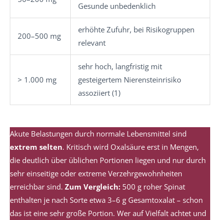
Gesunde unbedenklich
erhöhte Zufuhr, bei Risikogruppen
200–500 mg
relevant
sehr hoch, langfristig mit
> 1.000 mg
gesteigertem Nierensteinrisiko
assoziiert (1)
Akute Belastungen durch normale Lebensmittel sind
extrem selten
. Kritisch wird Oxalsäure erst in Mengen,
die deutlich über üblichen Portionen liegen und nur durch
sehr einseitige oder extreme Verzehrgewohnheiten
erreichbar sind.
Zum Vergleich:
500 g roher Spinat
enthalten je nach Sorte etwa 3–6 g Gesamtoxalat – schon
das ist eine sehr große Portion. Wer auf Vielfalt achtet und