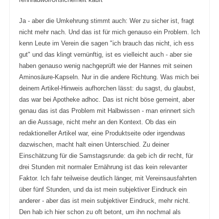
h
h
u
o
n
b
t
e
Ja - aber die Umkehrung stimmt auch: Wer zu sicher ist, fragt
e
n
n
.
nicht mehr nach. Und das ist für mich genauso ein Problem. Ich
.
kenn Leute im Verein die sagen "ich brauch das nicht, ich ess
gut" und das klingt vernünftig, ist es vielleicht auch - aber sie
haben genauso wenig nachgeprüft wie der Hannes mit seinen
Aminosäure-Kapseln. Nur in die andere Richtung. Was mich bei
deinem Artikel-Hinweis aufhorchen lässt: du sagst, du glaubst,
das war bei Apotheke adhoc. Das ist nicht böse gemeint, aber
genau das ist das Problem mit Halbwissen - man erinnert sich
an die Aussage, nicht mehr an den Kontext. Ob das ein
redaktioneller Artikel war, eine Produktseite oder irgendwas
dazwischen, macht halt einen Unterschied. Zu deiner
Einschätzung für die Samstagsrunde: da geb ich dir recht, für
drei Stunden mit normaler Ernährung ist das kein relevanter
Faktor. Ich fahr teilweise deutlich länger, mit Vereinsausfahrten
über fünf Stunden, und da ist mein subjektiver Eindruck ein
anderer - aber das ist mein subjektiver Eindruck, mehr nicht.
Den hab ich hier schon zu oft betont, um ihn nochmal als