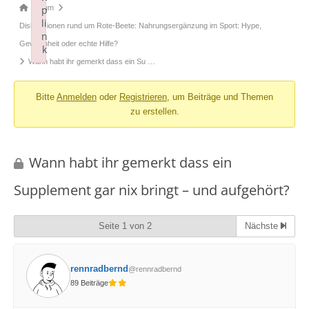
Forum-
Forum
p
li
Breadcrumbs
Diskussionen rund um Rote-Beete: Nahrungsergänzung im Sport: Hype,
n
-
Gewohnheit oder echte Hilfe?
k
Du
Wann habt ihr gemerkt dass ein Su …
Failed to initialize plugin: wplink
bist
Bitte
Anmelden
oder
Registrieren
, um Beiträge und Themen
hier:
zu erstellen.
Wann habt ihr gemerkt dass ein
Supplement gar nix bringt – und aufgehört?
Seite 1 von 2
Nächste
rennradbernd
@rennradbernd
89 Beiträge