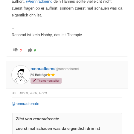
aufhört.
@rennradbernd
dein Hannes sollte vielleicht nicht
zuerst fragen ob er aufhört, sondern zuerst mal schauen was da
eigentlich drin ist.
--
Rennrad ist kein Hobby, das ist Therapie.
A
A
0
0
n
n
k
k
l
l
i
i
c
c
rennradbernd
@rennradbernd
k
k
e
e
89 Beiträge
n
n
f
f
Themenersteller
ü
ü
r
r
D
D
a
a
#3
· Juni 8, 2026, 16:28
u
u
m
m
e
e
@rennradrenate
n
n
n
n
a
a
c
c
Zitat von rennradrenate
h
h
u
o
n
b
zuerst mal schauen was da eigentlich drin ist
t
e
e
n