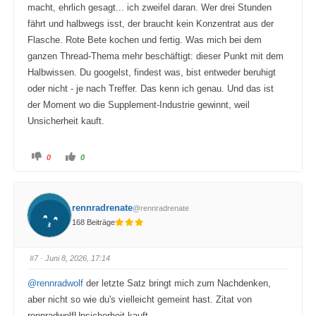
macht, ehrlich gesagt... ich zweifel daran. Wer drei Stunden
fährt und halbwegs isst, der braucht kein Konzentrat aus der
Flasche. Rote Bete kochen und fertig. Was mich bei dem
ganzen Thread-Thema mehr beschäftigt: dieser Punkt mit dem
Halbwissen. Du googelst, findest was, bist entweder beruhigt
oder nicht - je nach Treffer. Das kenn ich genau. Und das ist
der Moment wo die Supplement-Industrie gewinnt, weil
Unsicherheit kauft.
A
A
0
0
n
n
k
k
l
l
i
i
c
c
k
k
rennradrenate
@rennradrenate
e
e
n
n
168 Beiträge
f
f
ü
ü
r
r
D
D
a
a
#7
· Juni 8, 2026, 17:14
u
u
m
m
e
e
@rennradwolf
der letzte Satz bringt mich zum Nachdenken,
n
n
n
n
aber nicht so wie du's vielleicht gemeint hast. Zitat von
a
a
c
c
rennradwolfUnsicherheit kauft