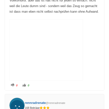
Vollkornbrot. aber das ist halt nicht für jeden so einfach. nicht
weil die Leute dumm sind - sondern weil das Zeug so gemacht
ist dass man eben nicht selbst nachprüfen kann ohne Aufwand.
A
A
0
0
n
n
k
k
l
l
i
i
c
c
k
k
rennradrenate
@rennradrenate
e
e
n
n
168 Beiträge
f
f