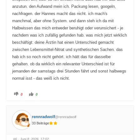
anzutun. den Aufwand mein ich. Packung lesen, googeln,
nachfragen. der Hannes macht das nicht. ich mach's
manchmal, aber ohne System. und dann steh ich da mit
Halbwissen das mich entweder beruhigt oder verunsichert - je
nachdem was ich zufällig gefunden hab. was mich jetzt wirklich
beschäftigt: deine Ärztin hat einen Unterschied gemacht
zwischen Lebensmittel-Nitrat und synthetischen Sachen. das
hab ich so noch nicht gehört. ich hätt das für dasselbe
gehalten. ob da wirklich ein relevanter Unterschied ist für
jemanden der samstags drei Stunden fährt und sonst halbwegs
normal isst - das weiß ich nicht.
A
A
0
0
n
n
k
k
l
l
i
i
c
c
k
k
rennradwolf
@rennradwolf
e
e
n
n
33 Beiträge
f
f
ü
ü
r
r
D
D
a
a
#6
· Juni 8, 2026, 17:02