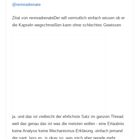
e
e
@rennradrenate
n
n
n
n
a
a
c
c
Zitat von rennradrenateDer will vermutlich einfach wissen ob er
h
h
u
o
die Kapseln wegschmeißen kann ohne schlechtes Gewissen
n
b
t
e
e
n
n
.
.
ja. und das ist vielleicht der ehrlichste Satz im ganzen Thread.
weil das genau das ist was die meisten wollen - eine Erlaubnis.
keine Analyse keine Mechanismus-Erklärung. einfach jemand
der sagt: lass es, is okay so. was mich aber gerade mehr