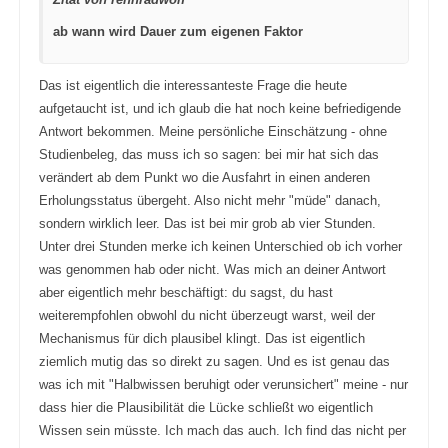
u
o
n
b
ab wann wird Dauer zum eigenen Faktor
t
e
e
n
n
.
.
Das ist eigentlich die interessanteste Frage die heute
aufgetaucht ist, und ich glaub die hat noch keine befriedigende
Antwort bekommen. Meine persönliche Einschätzung - ohne
Studienbeleg, das muss ich so sagen: bei mir hat sich das
verändert ab dem Punkt wo die Ausfahrt in einen anderen
Erholungsstatus übergeht. Also nicht mehr "müde" danach,
sondern wirklich leer. Das ist bei mir grob ab vier Stunden.
Unter drei Stunden merke ich keinen Unterschied ob ich vorher
was genommen hab oder nicht. Was mich an deiner Antwort
aber eigentlich mehr beschäftigt: du sagst, du hast
weiterempfohlen obwohl du nicht überzeugt warst, weil der
Mechanismus für dich plausibel klingt. Das ist eigentlich
ziemlich mutig das so direkt zu sagen. Und es ist genau das
was ich mit "Halbwissen beruhigt oder verunsichert" meine - nur
dass hier die Plausibilität die Lücke schließt wo eigentlich
Wissen sein müsste. Ich mach das auch. Ich find das nicht per