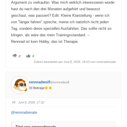
Argument zu verkaufen. Was mich wirklich interessieren würde:
hast du nach den drei Monaten aufgehört und bewusst
geschaut, was passiert? Edit: Kleine Klarstellung - wenn ich
von "länger fahren" spreche, meine ich natürlich nicht jeden
Tag, sondern diese speziellen Ausfahrten. Das sollte nicht so
klingen, als wäre das mein Trainingsstandard. --
Rennrad ist kein Hobby, das ist Therapie.
A
A
0
0
n
n
k
k
Zuletzt bearbeitet am Juni 8, 2026, 18:03 von
rennradrenate
l
l
i
i
c
c
k
k
e
e
n
n
rennradwolf
@rennradwolf
f
f
ü
ü
33 Beiträge
r
r
D
D
a
a
u
u
m
m
#8
· Juni 8, 2026, 17:32
e
e
n
n
n
n
@rennradrenate
a
a
c
c
h
h
u
o
Zitat von rennradrenate
n
b