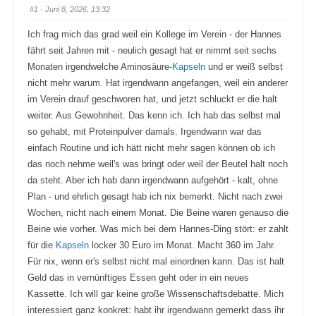
#1
· Juni 8, 2026, 13:32
Ich frag mich das grad weil ein Kollege im Verein - der Hannes
fährt seit Jahren mit - neulich gesagt hat er nimmt seit sechs
Monaten irgendwelche Aminosäure-
Kapseln
und er weiß selbst
nicht mehr warum. Hat irgendwann angefangen, weil ein anderer
im Verein drauf geschworen hat, und jetzt schluckt er die halt
weiter. Aus Gewohnheit. Das kenn ich. Ich hab das selbst mal
so gehabt, mit Proteinpulver damals. Irgendwann war das
einfach Routine und ich hätt nicht mehr sagen können ob ich
das noch nehme weil's was bringt oder weil der Beutel halt noch
da steht. Aber ich hab dann irgendwann aufgehört - kalt, ohne
Plan - und ehrlich gesagt hab ich nix bemerkt. Nicht nach zwei
Wochen, nicht nach einem Monat. Die Beine waren genauso die
Beine wie vorher. Was mich bei dem Hannes-Ding stört: er zahlt
für die
Kapseln
locker 30 Euro im Monat. Macht 360 im Jahr.
Für nix, wenn er's selbst nicht mal einordnen kann. Das ist halt
Geld das in vernünftiges Essen geht oder in ein neues
Kassette. Ich will gar keine große Wissenschaftsdebatte. Mich
interessiert ganz konkret: habt ihr irgendwann gemerkt dass ihr