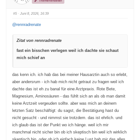
Themenersteller
ü
ü
r
r
D
D
a
a
#5
· Juni 8, 2026, 16:39
u
u
m
m
e
e
@rennradrenate
n
n
n
n
a
a
c
c
Zitat von rennradrenate
h
h
u
o
n
b
fast ein bisschen verlegen weil ich dachte sie schaut
t
e
e
n
mich schief an
n
.
.
das kenn ich. ich hab das bei meiner Hausarztin auch so erlebt,
aber andersrum - ich hab mich nicht getraut zu fragen weil ich
dachte das ist eh zu banal für eine Arztpraxis. Rote Bete,
Magnesium, Aminosäuren - das fühlt sich an als ob man damit
keine Arztzeit vergeuden sollte. aber was mich an deinem
letzten Satz beschäftigt: du sagst, die Bestätigung hast du
nicht gesucht - und nimmst sie trotzdem. das ist ehrlich. und
ich glaub das ist der Punkt wo ich hänge. weil ich mir
manchmal nicht sicher bin ob ich skeptisch bin weil ich wirklich
skeptisch bin, oder ob ich einfach keine Lust hab mir das alles