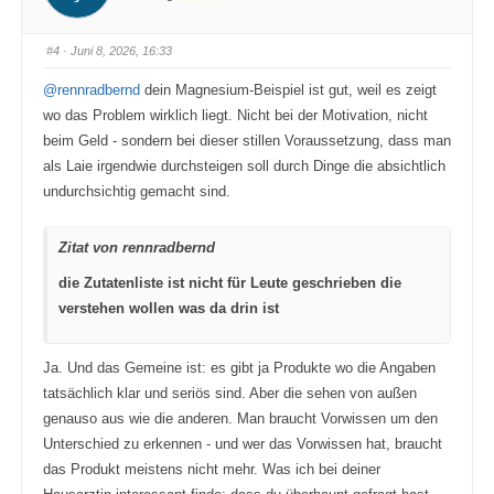
ü
ü
r
r
D
D
a
a
#4
· Juni 8, 2026, 16:33
u
u
m
m
e
e
@rennradbernd
dein Magnesium-Beispiel ist gut, weil es zeigt
n
n
n
n
wo das Problem wirklich liegt. Nicht bei der Motivation, nicht
a
a
c
c
beim Geld - sondern bei dieser stillen Voraussetzung, dass man
h
h
u
o
als Laie irgendwie durchsteigen soll durch Dinge die absichtlich
n
b
t
e
undurchsichtig gemacht sind.
e
n
n
.
.
Zitat von rennradbernd
die Zutatenliste ist nicht für Leute geschrieben die
verstehen wollen was da drin ist
Ja. Und das Gemeine ist: es gibt ja Produkte wo die Angaben
tatsächlich klar und seriös sind. Aber die sehen von außen
genauso aus wie die anderen. Man braucht Vorwissen um den
Unterschied zu erkennen - und wer das Vorwissen hat, braucht
das Produkt meistens nicht mehr. Was ich bei deiner