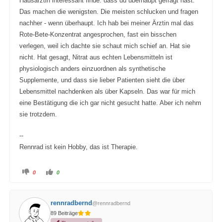
Hausarztin interessant finde: dass du überhaupt gefragt hast.
Das machen die wenigsten. Die meisten schlucken und fragen
nachher - wenn überhaupt. Ich hab bei meiner Ärztin mal das
Rote-Bete-Konzentrat angesprochen, fast ein bisschen
verlegen, weil ich dachte sie schaut mich schief an. Hat sie
nicht. Hat gesagt, Nitrat aus echten Lebensmitteln ist
physiologisch anders einzuordnen als synthetische
Supplemente, und dass sie lieber Patienten sieht die über
Lebensmittel nachdenken als über Kapseln. Das war für mich
eine Bestätigung die ich gar nicht gesucht hatte. Aber ich nehm
sie trotzdem.
--
Rennrad ist kein Hobby, das ist Therapie.
A
A
0
0
n
n
k
k
l
l
i
i
c
c
rennradbernd
@rennradbernd
k
k
e
e
89 Beiträge
n
n
f
f