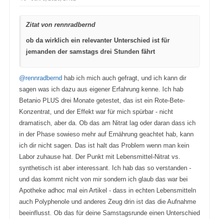
u
u
m
m
e
e
n
n
Zitat von rennradbernd
n
n
a
a
c
c
ob da wirklich ein relevanter Unterschied ist für
h
h
u
o
jemanden der samstags drei Stunden fährt
n
b
t
e
e
n
n
.
.
@rennradbernd
hab ich mich auch gefragt, und ich kann dir
sagen was ich dazu aus eigener Erfahrung kenne. Ich hab
Betanio PLUS drei Monate getestet, das ist ein Rote-Bete-
Konzentrat, und der Effekt war für mich spürbar - nicht
dramatisch, aber da. Ob das am Nitrat lag oder daran dass ich
in der Phase sowieso mehr auf Ernährung geachtet hab, kann
ich dir nicht sagen. Das ist halt das Problem wenn man kein
Labor zuhause hat. Der Punkt mit Lebensmittel-Nitrat vs.
synthetisch ist aber interessant. Ich hab das so verstanden -
und das kommt nicht von mir sondern ich glaub das war bei
Apotheke adhoc mal ein Artikel - dass in echten Lebensmitteln
auch Polyphenole und anderes Zeug drin ist das die Aufnahme
beeinflusst. Ob das für deine Samstagsrunde einen Unterschied