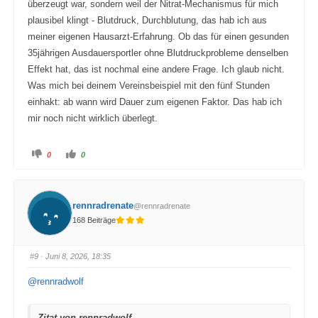
überzeugt war, sondern weil der Nitrat-Mechanismus für mich
plausibel klingt - Blutdruck, Durchblutung, das hab ich aus
meiner eigenen Hausarzt-Erfahrung. Ob das für einen gesunden
35jährigen Ausdauersportler ohne Blutdruckprobleme denselben
Effekt hat, das ist nochmal eine andere Frage. Ich glaub nicht.
Was mich bei deinem Vereinsbeispiel mit den fünf Stunden
einhakt: ab wann wird Dauer zum eigenen Faktor. Das hab ich
mir noch nicht wirklich überlegt.
A
A
0
0
n
n
k
k
l
l
i
i
c
c
k
k
rennradrenate
@rennradrenate
e
e
n
n
168 Beiträge
f
f
ü
ü
r
r
D
D
a
a
#9
· Juni 8, 2026, 18:35
u
u
m
m
e
e
@rennradwolf
n
n
n
n
a
a
c
c
Zitat von rennradwolf
h
h