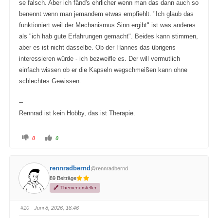
se falsch. Aber ich fänd's ehrlicher wenn man das dann auch so
benennt wenn man jemandem etwas empfiehlt. "Ich glaub das
funktioniert weil der Mechanismus Sinn ergibt" ist was anderes
als "ich hab gute Erfahrungen gemacht". Beides kann stimmen,
aber es ist nicht dasselbe. Ob der Hannes das übrigens
interessieren würde - ich bezweifle es. Der will vermutlich
einfach wissen ob er die Kapseln wegschmeißen kann ohne
schlechtes Gewissen.
--
Rennrad ist kein Hobby, das ist Therapie.
A
A
0
0
n
n
k
k
l
l
i
i
c
c
rennradbernd
@rennradbernd
k
k
e
e
89 Beiträge
n
n
f
f
Themenersteller
ü
ü
r
r
D
D
a
a
#10
· Juni 8, 2026, 18:46
u
u
m
m