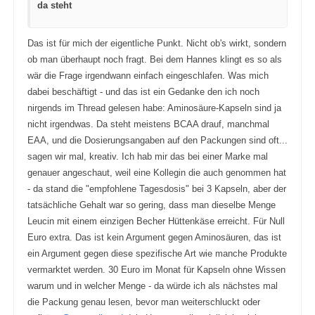
e
n
da steht
n
.
.
Das ist für mich der eigentliche Punkt. Nicht ob's wirkt, sondern
ob man überhaupt noch fragt. Bei dem Hannes klingt es so als
wär die Frage irgendwann einfach eingeschlafen. Was mich
dabei beschäftigt - und das ist ein Gedanke den ich noch
nirgends im Thread gelesen habe: Aminosäure-Kapseln sind ja
nicht irgendwas. Da steht meistens BCAA drauf, manchmal
EAA, und die Dosierungsangaben auf den Packungen sind oft...
sagen wir mal, kreativ. Ich hab mir das bei einer Marke mal
genauer angeschaut, weil eine Kollegin die auch genommen hat
- da stand die "empfohlene Tagesdosis" bei 3 Kapseln, aber der
tatsächliche Gehalt war so gering, dass man dieselbe Menge
Leucin mit einem einzigen Becher Hüttenkäse erreicht. Für Null
Euro extra. Das ist kein Argument gegen Aminosäuren, das ist
ein Argument gegen diese spezifische Art wie manche Produkte
vermarktet werden. 30 Euro im Monat für Kapseln ohne Wissen
warum und in welcher Menge - da würde ich als nächstes mal
die Packung genau lesen, bevor man weiterschluckt oder