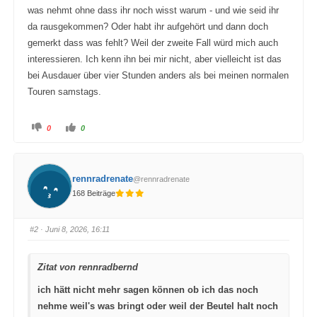
was nehmt ohne dass ihr noch wisst warum - und wie seid ihr
da rausgekommen? Oder habt ihr aufgehört und dann doch
gemerkt dass was fehlt? Weil der zweite Fall würd mich auch
interessieren. Ich kenn ihn bei mir nicht, aber vielleicht ist das
bei Ausdauer über vier Stunden anders als bei meinen normalen
Touren samstags.
A
A
0
0
n
n
k
k
l
l
i
i
c
c
k
k
rennradrenate
@rennradrenate
e
e
n
n
168 Beiträge
f
f
ü
ü
r
r
D
D
a
a
#2
· Juni 8, 2026, 16:11
u
u
m
m
e
e
n
n
Zitat von rennradbernd
n
n
a
a
c
c
ich hätt nicht mehr sagen können ob ich das noch
h
h
u
o
nehme weil's was bringt oder weil der Beutel halt noch
n
b
t
e