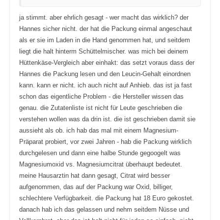
n
.
.
ja stimmt. aber ehrlich gesagt - wer macht das wirklich? der
Hannes sicher nicht. der hat die Packung einmal angeschaut
als er sie im Laden in die Hand genommen hat, und seitdem
liegt die halt hinterm Schüttelmischer. was mich bei deinem
Hüttenkäse-Vergleich aber einhakt: das setzt voraus dass der
Hannes die Packung lesen und den Leucin-Gehalt einordnen
kann. kann er nicht. ich auch nicht auf Anhieb. das ist ja fast
schon das eigentliche Problem - die Hersteller wissen das
genau. die Zutatenliste ist nicht für Leute geschrieben die
verstehen wollen was da drin ist. die ist geschrieben damit sie
aussieht als ob. ich hab das mal mit einem Magnesium-
Präparat probiert, vor zwei Jahren - hab die Packung wirklich
durchgelesen und dann eine halbe Stunde gegoogelt was
Magnesiumoxid vs. Magnesiumcitrat überhaupt bedeutet.
meine Hausarztin hat dann gesagt, Citrat wird besser
aufgenommen, das auf der Packung war Oxid, billiger,
schlechtere Verfügbarkeit. die Packung hat 18 Euro gekostet.
danach hab ich das gelassen und nehm seitdem Nüsse und