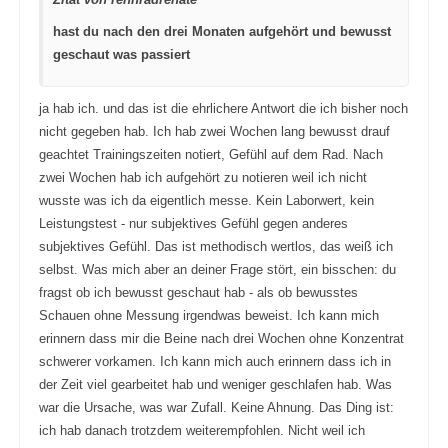
t
e
e
n
hast du nach den drei Monaten aufgehört und bewusst
n
.
.
geschaut was passiert
ja hab ich. und das ist die ehrlichere Antwort die ich bisher noch
nicht gegeben hab. Ich hab zwei Wochen lang bewusst drauf
geachtet Trainingszeiten notiert, Gefühl auf dem Rad. Nach
zwei Wochen hab ich aufgehört zu notieren weil ich nicht
wusste was ich da eigentlich messe. Kein Laborwert, kein
Leistungstest - nur subjektives Gefühl gegen anderes
subjektives Gefühl. Das ist methodisch wertlos, das weiß ich
selbst. Was mich aber an deiner Frage stört, ein bisschen: du
fragst ob ich bewusst geschaut hab - als ob bewusstes
Schauen ohne Messung irgendwas beweist. Ich kann mich
erinnern dass mir die Beine nach drei Wochen ohne Konzentrat
schwerer vorkamen. Ich kann mich auch erinnern dass ich in
der Zeit viel gearbeitet hab und weniger geschlafen hab. Was
war die Ursache, was war Zufall. Keine Ahnung. Das Ding ist:
ich hab danach trotzdem weiterempfohlen. Nicht weil ich