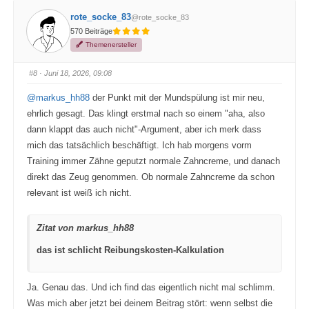
i
i
c
c
rote_socke_83
@rote_socke_83
k
k
e
e
570 Beiträge
n
n
f
f
Themenersteller
ü
ü
r
r
D
D
a
a
#8
· Juni 18, 2026, 09:08
u
u
m
m
e
e
@markus_hh88
der Punkt mit der Mundspülung ist mir neu,
n
n
n
n
ehrlich gesagt. Das klingt erstmal nach so einem "aha, also
a
a
c
c
dann klappt das auch nicht"-Argument, aber ich merk dass
h
h
u
o
mich das tatsächlich beschäftigt. Ich hab morgens vorm
n
b
t
e
Training immer Zähne geputzt normale Zahncreme, und danach
e
n
n
.
direkt das Zeug genommen. Ob normale Zahncreme da schon
.
relevant ist weiß ich nicht.
Zitat von markus_hh88
das ist schlicht Reibungskosten-Kalkulation
Ja. Genau das. Und ich find das eigentlich nicht mal schlimm.
Was mich aber jetzt bei deinem Beitrag stört: wenn selbst die