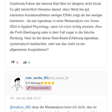
Granfondo-Fahrer der dreimal Rad fährt ist übrigens nicht trivial.
Es gibt tatsächlich Hinweise darauf, dass Nitrat bei gut
trainierten Ausdauerathleten weniger Effekt zeigt als bei weniger
trainierten - da war irgendwas in einer Metaanalyse von Jones
2014 in Applied Physiology, wenn ich mich richtig erinnere. Also
die Profi-Übertragung wäre in dem Fall sogar in die falsche
Richtung. Hast du bei deiner Rote-Beete-Erfahrung irgendwas
systematisch beobachtet, oder war das mehr so ein
allgemeines Ausprobieren?
A
A
0
0
n
n
k
k
l
l
i
i
c
c
rote_socke_83
@rote_socke_83
k
k
e
e
570 Beiträge
n
n
f
f
Themenersteller
ü
ü
r
r
D
D
a
a
#3
· Juni 18, 2026, 07:17
u
u
m
m
e
e
@markus_b82
okay die Metaanalyse kenn ich nicht, das ist
n
n
n
n