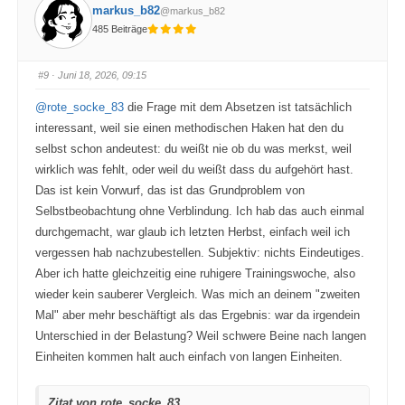
k
k
markus_b82
@markus_b82
e
e
n
n
485 Beiträge
f
f
ü
ü
r
r
D
D
a
a
#9
· Juni 18, 2026, 09:15
u
u
m
m
e
e
@rote_socke_83
die Frage mit dem Absetzen ist tatsächlich
n
n
n
n
interessant, weil sie einen methodischen Haken hat den du
a
a
c
c
selbst schon andeutest: du weißt nie ob du was merkst, weil
h
h
u
o
wirklich was fehlt, oder weil du weißt dass du aufgehört hast.
n
b
t
e
Das ist kein Vorwurf, das ist das Grundproblem von
e
n
n
.
Selbstbeobachtung ohne Verblindung. Ich hab das auch einmal
.
durchgemacht, war glaub ich letzten Herbst, einfach weil ich
vergessen hab nachzubestellen. Subjektiv: nichts Eindeutiges.
Aber ich hatte gleichzeitig eine ruhigere Trainingswoche, also
wieder kein sauberer Vergleich. Was mich an deinem "zweiten
Mal" aber mehr beschäftigt als das Ergebnis: war da irgendein
Unterschied in der Belastung? Weil schwere Beine nach langen
Einheiten kommen halt auch einfach von langen Einheiten.
Zitat von rote_socke_83