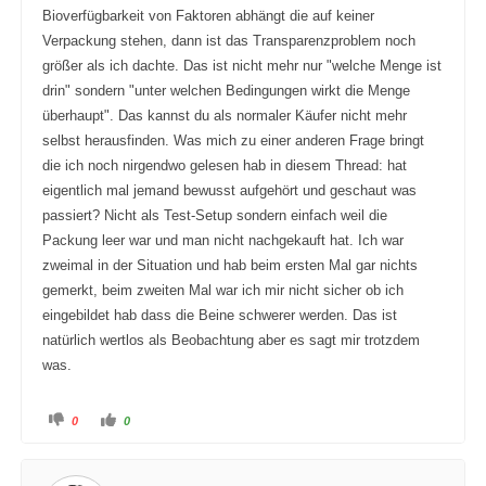
Bioverfügbarkeit von Faktoren abhängt die auf keiner
Verpackung stehen, dann ist das Transparenzproblem noch
größer als ich dachte. Das ist nicht mehr nur "welche Menge ist
drin" sondern "unter welchen Bedingungen wirkt die Menge
überhaupt". Das kannst du als normaler Käufer nicht mehr
selbst herausfinden. Was mich zu einer anderen Frage bringt
die ich noch nirgendwo gelesen hab in diesem Thread: hat
eigentlich mal jemand bewusst aufgehört und geschaut was
passiert? Nicht als Test-Setup sondern einfach weil die
Packung leer war und man nicht nachgekauft hat. Ich war
zweimal in der Situation und hab beim ersten Mal gar nichts
gemerkt, beim zweiten Mal war ich mir nicht sicher ob ich
eingebildet hab dass die Beine schwerer werden. Das ist
natürlich wertlos als Beobachtung aber es sagt mir trotzdem
was.
A
A
0
0
n
n
k
k
l
l
i
i
c
c