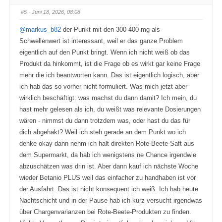
D
D
a
a
#5
· Juni 18, 2026, 08:08
u
u
m
m
e
e
@markus_b82
der Punkt mit den 300-400 mg als
n
n
n
n
Schwellenwert ist interessant, weil er das ganze Problem
a
a
c
c
eigentlich auf den Punkt bringt. Wenn ich nicht weiß ob das
h
h
u
o
Produkt da hinkommt, ist die Frage ob es wirkt gar keine Frage
n
b
t
e
mehr die ich beantworten kann. Das ist eigentlich logisch, aber
e
n
n
.
ich hab das so vorher nicht formuliert. Was mich jetzt aber
.
wirklich beschäftigt: was machst du dann damit? Ich mein, du
hast mehr gelesen als ich, du weißt was relevante Dosierungen
wären - nimmst du dann trotzdem was, oder hast du das für
dich abgehakt? Weil ich steh gerade an dem Punkt wo ich
denke okay dann nehm ich halt direkten Rote-Beete-Saft aus
dem Supermarkt, da hab ich wenigstens ne Chance irgendwie
abzuschätzen was drin ist. Aber dann kauf ich nächste Woche
wieder Betanio PLUS weil das einfacher zu handhaben ist vor
der Ausfahrt. Das ist nicht konsequent ich weiß. Ich hab heute
Nachtschicht und in der Pause hab ich kurz versucht irgendwas
über Chargenvarianzen bei Rote-Beete-Produkten zu finden.