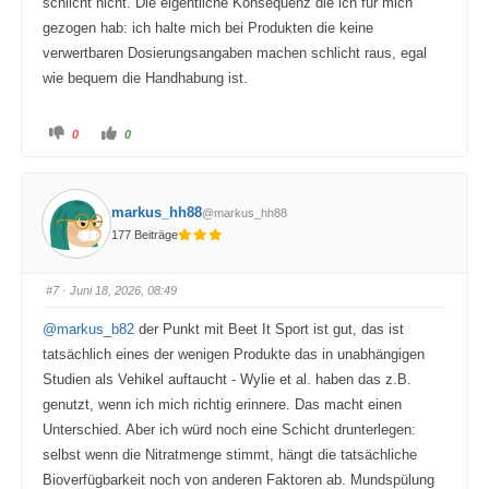
schlicht nicht. Die eigentliche Konsequenz die ich für mich
gezogen hab: ich halte mich bei Produkten die keine
verwertbaren Dosierungsangaben machen schlicht raus, egal
wie bequem die Handhabung ist.
A
A
0
0
n
n
k
k
l
l
i
i
c
c
k
k
markus_hh88
@markus_hh88
e
e
n
n
177 Beiträge
f
f
ü
ü
r
r
D
D
a
a
#7
· Juni 18, 2026, 08:49
u
u
m
m
e
e
@markus_b82
der Punkt mit Beet It Sport ist gut, das ist
n
n
n
n
tatsächlich eines der wenigen Produkte das in unabhängigen
a
a
c
c
Studien als Vehikel auftaucht - Wylie et al. haben das z.B.
h
h
u
o
genutzt, wenn ich mich richtig erinnere. Das macht einen
n
b
t
e
Unterschied. Aber ich würd noch eine Schicht drunterlegen:
e
n
n
.
selbst wenn die Nitratmenge stimmt, hängt die tatsächliche
.
Bioverfügbarkeit noch von anderen Faktoren ab. Mundspülung