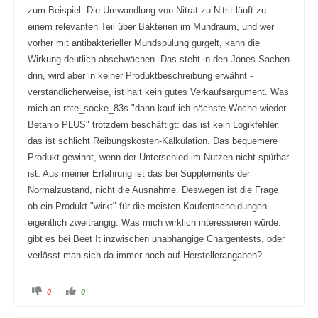
zum Beispiel. Die Umwandlung von Nitrat zu Nitrit läuft zu
einem relevanten Teil über Bakterien im Mundraum, und wer
vorher mit antibakterieller Mundspülung gurgelt, kann die
Wirkung deutlich abschwächen. Das steht in den Jones-Sachen
drin, wird aber in keiner Produktbeschreibung erwähnt -
verständlicherweise, ist halt kein gutes Verkaufsargument. Was
mich an rote_socke_83s "dann kauf ich nächste Woche wieder
Betanio PLUS" trotzdem beschäftigt: das ist kein Logikfehler,
das ist schlicht Reibungskosten-Kalkulation. Das bequemere
Produkt gewinnt, wenn der Unterschied im Nutzen nicht spürbar
ist. Aus meiner Erfahrung ist das bei Supplements der
Normalzustand, nicht die Ausnahme. Deswegen ist die Frage
ob ein Produkt "wirkt" für die meisten Kaufentscheidungen
eigentlich zweitrangig. Was mich wirklich interessieren würde:
gibt es bei Beet It inzwischen unabhängige Chargentests, oder
verlässt man sich da immer noch auf Herstellerangaben?
A
A
0
0
n
n
k
k
l
l