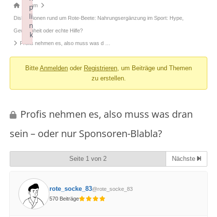
Forum-
Forum
p
li
Breadcrumbs
Diskussionen rund um Rote-Beete: Nahrungsergänzung im Sport: Hype,
n
-
Gewohnheit oder echte Hilfe?
k
Du
Profis nehmen es, also muss was d …
Failed to initialize plugin: wplink
bist
Bitte
Anmelden
oder
Registrieren
, um Beiträge und Themen
hier:
zu erstellen.
Profis nehmen es, also muss was dran
sein – oder nur Sponsoren-Blabla?
Seite 1 von 2
Nächste
rote_socke_83
@rote_socke_83
570 Beiträge