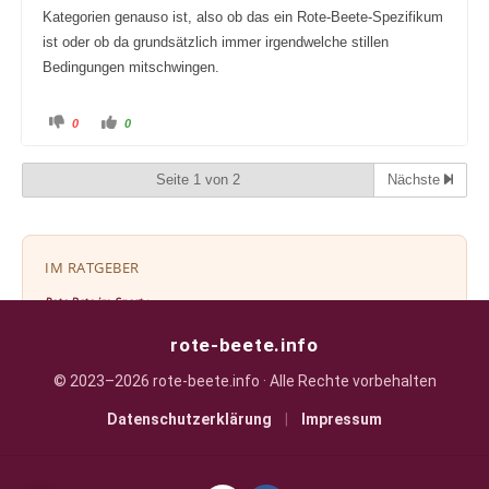
Kategorien genauso ist, also ob das ein Rote-Beete-Spezifikum
ist oder ob da grundsätzlich immer irgendwelche stillen
Bedingungen mitschwingen.
A
A
0
0
n
n
k
k
l
l
i
i
Seite 1 von 2
Nächste
c
c
k
k
e
e
n
n
f
f
ü
ü
r
r
IM RATGEBER
D
D
a
a
u
u
Rote Bete im Sport ›
m
m
e
e
n
n
n
n
rote-beete.info
a
a
c
c
h
h
© 2023–2026 rote-beete.info · Alle Rechte vorbehalten
u
o
MEHR IM FORUM
n
b
t
e
Datenschutzerklärung
|
Impressum
e
n
Absetzen und nix gemerkt – macht euch das auch stutzig?
n
.
.
Rote Beete Zeug - spürbare Wirkung oder bilde ich mir das ein?