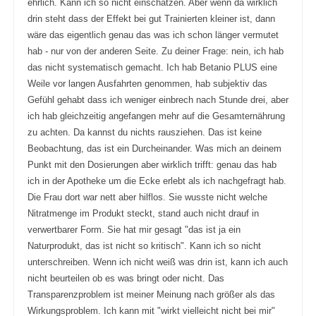
ehrlich. Kann ich so nicht einschätzen. Aber wenn da wirklich
a
a
c
c
drin steht dass der Effekt bei gut Trainierten kleiner ist, dann
h
h
u
o
wäre das eigentlich genau das was ich schon länger vermutet
n
b
t
e
hab - nur von der anderen Seite. Zu deiner Frage: nein, ich hab
e
n
n
.
das nicht systematisch gemacht. Ich hab Betanio PLUS eine
.
Weile vor langen Ausfahrten genommen, hab subjektiv das
Gefühl gehabt dass ich weniger einbrech nach Stunde drei, aber
ich hab gleichzeitig angefangen mehr auf die Gesamternährung
zu achten. Da kannst du nichts rausziehen. Das ist keine
Beobachtung, das ist ein Durcheinander. Was mich an deinem
Punkt mit den Dosierungen aber wirklich trifft: genau das hab
ich in der Apotheke um die Ecke erlebt als ich nachgefragt hab.
Die Frau dort war nett aber hilflos. Sie wusste nicht welche
Nitratmenge im Produkt steckt, stand auch nicht drauf in
verwertbarer Form. Sie hat mir gesagt "das ist ja ein
Naturprodukt, das ist nicht so kritisch". Kann ich so nicht
unterschreiben. Wenn ich nicht weiß was drin ist, kann ich auch
nicht beurteilen ob es was bringt oder nicht. Das
Transparenzproblem ist meiner Meinung nach größer als das
Wirkungsproblem. Ich kann mit "wirkt vielleicht nicht bei mir"