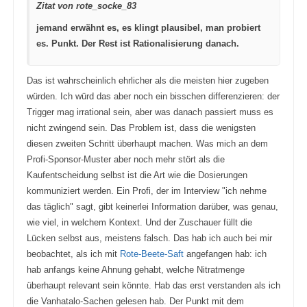
Zitat von rote_socke_83
h
h
u
o
n
b
jemand erwähnt es, es klingt plausibel, man probiert
t
e
e
n
es. Punkt. Der Rest ist Rationalisierung danach.
n
.
.
Das ist wahrscheinlich ehrlicher als die meisten hier zugeben
würden. Ich würd das aber noch ein bisschen differenzieren: der
Trigger mag irrational sein, aber was danach passiert muss es
nicht zwingend sein. Das Problem ist, dass die wenigsten
diesen zweiten Schritt überhaupt machen. Was mich an dem
Profi-Sponsor-Muster aber noch mehr stört als die
Kaufentscheidung selbst ist die Art wie die Dosierungen
kommuniziert werden. Ein Profi, der im Interview "ich nehme
das täglich" sagt, gibt keinerlei Information darüber, was genau,
wie viel, in welchem Kontext. Und der Zuschauer füllt die
Lücken selbst aus, meistens falsch. Das hab ich auch bei mir
beobachtet, als ich mit
Rote-Beete-Saft
angefangen hab: ich
hab anfangs keine Ahnung gehabt, welche Nitratmenge
überhaupt relevant sein könnte. Hab das erst verstanden als ich
die Vanhatalo-Sachen gelesen hab. Der Punkt mit dem