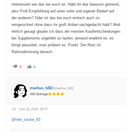
interessiert wie das bei euch ist. Habt ihr das bewusst getrennt,
also Profi-Empfehlung auf einer seite und eigener Bedarf auf
der anderen? Oder ist das bei euch einfach auch so
reingesickert ohne dass ihr groß drüber nachgedacht habt? Weil
ehrlich gesagt glaube ich dass die meisten Kaufentscheidungen
bei Supplements ungefähr so laufen: jemand erwähnt es, es
klingt plausibel, man probiert es. Punkt. Der Rest ist
Rationalisierung danach.
A
A
0
0
n
n
k
k
l
l
i
i
c
c
k
k
markus_b82
@markus_b82
e
e
n
n
485 Beiträge
f
f
ü
ü
r
r
D
D
a
a
#2
· Juni 18, 2026, 06:57
u
u
m
m
e
e
@rote_socke_83
n
n
n
n
a
a
c
c