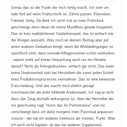
n
.
.
Genau das ist der Punkt der mich fertig macht. Ich steh um
halb fünf auf wenn Frühschicht ist, Zähne putzen, Klamotten,
Fahrrad, fertig. Da denk ich nicht mal an mein Frühstück
geschweige denn daran ob meine Mundflora gerade kooperiert.
Das ist kein realitätsfernes Gedankenspiel, das ist einfach wie
der Morgen aussieht. Was mich an deinem Beitrag aber auf
einen anderen Gedanken bringt: wenn die Wirkbedingungen so
spezifisch sind, dass normale Alltagsroutinen schon reinfunken
- warum steht auf keiner Verpackung auch nur ein Hinweis
darauf? Nicht als Kleingedrucktes, einfach gar nicht. Das kann
keine Unwissenheit sein bei Herstellern die sonst jeden Schritt
ihres Produktionsprozesses vermarkten. Das ist eine bewusste
Entscheidung. Und das macht mich ehrlich gesagt
misstrauischer als jeder fehlende Analysewert. Ich sag ja nicht
dass das Zeug deshalb wirkungslos ist. Aber der Hersteller der
mir gleichzeitig sagt "nimm das für Performance" und mir
verschweigt dass ich dafür morgens mein Putzritual anpassen
müsste - der hat ein anderes Interesse als meines. Punkt. Was
ich noch nicht kapiere: ob das bei anderen Supplement-