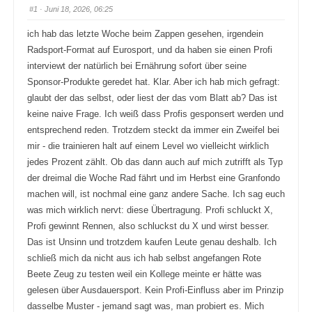
#1
· Juni 18, 2026, 06:25
ich hab das letzte Woche beim Zappen gesehen, irgendein
Radsport-Format auf Eurosport, und da haben sie einen Profi
interviewt der natürlich bei Ernährung sofort über seine
Sponsor-Produkte geredet hat. Klar. Aber ich hab mich gefragt:
glaubt der das selbst, oder liest der das vom Blatt ab? Das ist
keine naive Frage. Ich weiß dass Profis gesponsert werden und
entsprechend reden. Trotzdem steckt da immer ein Zweifel bei
mir - die trainieren halt auf einem Level wo vielleicht wirklich
jedes Prozent zählt. Ob das dann auch auf mich zutrifft als Typ
der dreimal die Woche Rad fährt und im Herbst eine Granfondo
machen will, ist nochmal eine ganz andere Sache. Ich sag euch
was mich wirklich nervt: diese Übertragung. Profi schluckt X,
Profi gewinnt Rennen, also schluckst du X und wirst besser.
Das ist Unsinn und trotzdem kaufen Leute genau deshalb. Ich
schließ mich da nicht aus ich hab selbst angefangen Rote
Beete Zeug zu testen weil ein Kollege meinte er hätte was
gelesen über Ausdauersport. Kein Profi-Einfluss aber im Prinzip
dasselbe Muster - jemand sagt was, man probiert es. Mich