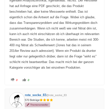
irgendein Analysezertifikat, irgendetwas. Nichts. Der Hersteller
hat auf Anfrage eine PDF geschickt, die das Produkt
beschrieben hat, aber keine Messwerte enthielt. Das ist
eigentlich schon die Antwort auf die Frage. Wobei ich glaube,
dass das Transparenzproblem und das Wirkungsproblem doch
zusammenhängen. Wenn ich nicht weiß wie viel Nitrat drin ist,
kann ich auch nicht einschätzen ob ich überhaupt im relevanten
Bereich war. Die Studien, die ich kenne, arbeiten meist mit 300-
400 mg Nitrat als Schwellenwert (Jones hat das in seinem
2014er Review auch adressiert). Wenn ein Produkt da drunter
liegt oder nur gelegentlich drüber, dann ist die Frage "wirkt es"
schlicht nicht beantwortbar. Das macht mich bei der ganzen
Kategorie vorsichtiger als bei einzelnen Produkten.
A
A
0
0
n
n
k
k
l
l
i
i
c
c
rote_socke_83
@rote_socke_83
k
k
e
e
570 Beiträge
n
n
f
f
Themenersteller
ü
ü
r
r