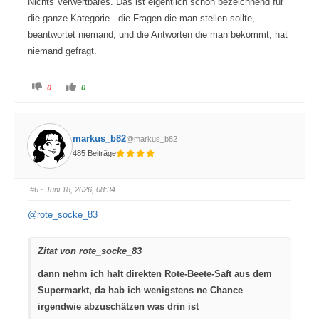
Nichts Verwertbares. Das ist eigentlich schon bezeichnend für
die ganze Kategorie - die Fragen die man stellen sollte,
beantwortet niemand, und die Antworten die man bekommt, hat
niemand gefragt.
A
A
0
0
n
n
k
k
l
l
i
i
c
c
k
k
markus_b82
@markus_b82
e
e
n
n
485 Beiträge
f
f
ü
ü
r
r
D
D
a
a
#6
· Juni 18, 2026, 08:34
u
u
m
m
e
e
@rote_socke_83
n
n
n
n
a
a
c
c
Zitat von rote_socke_83
h
h
u
o
n
b
dann nehm ich halt direkten Rote-Beete-Saft aus dem
t
e
e
n
Supermarkt, da hab ich wenigstens ne Chance
n
.
.
irgendwie abzuschätzen was drin ist