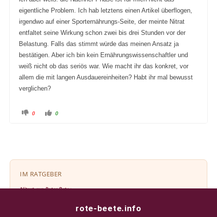
eigentliche Problem. Ich hab letztens einen Artikel überflogen,
irgendwo auf einer Sporternährungs-Seite, der meinte Nitrat
entfaltet seine Wirkung schon zwei bis drei Stunden vor der
Belastung. Falls das stimmt würde das meinen Ansatz ja
bestätigen. Aber ich bin kein Ernährungswissenschaftler und
weiß nicht ob das seriös war. Wie macht ihr das konkret, vor
allem die mit langen Ausdauereinheiten? Habt ihr mal bewusst
verglichen?
A
A
0
0
n
n
k
k
l
l
i
i
c
c
k
k
e
e
n
n
f
f
ü
ü
r
r
IM RATGEBER
D
D
a
a
u
u
Nitrat aus Roter Bete ›
m
m
e
e
n
n
rote-beete.info
n
n
a
a