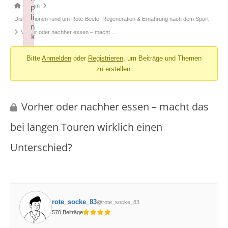
Forum-
Forum
p
li
Breadcrumbs
Diskussionen rund um Rote-Beete: Regeneration & Ernährung nach dem Sport
n
-
Vorher oder nachher essen – macht …
k
Du
Failed to initialize plugin: wplink
Bitte
Anmelden
oder
Registrieren
, um Beiträge und Themen
bist
zu erstellen.
hier:
Vorher oder nachher essen – macht das
bei langen Touren wirklich einen
Unterschied?
rote_socke_83
@rote_socke_83
570 Beiträge