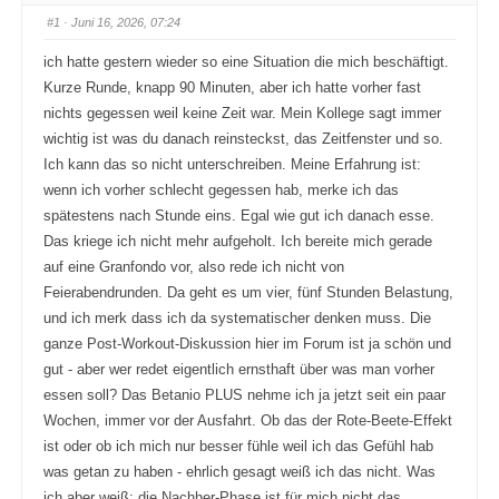
#1
· Juni 16, 2026, 07:24
ich hatte gestern wieder so eine Situation die mich beschäftigt.
Kurze Runde, knapp 90 Minuten, aber ich hatte vorher fast
nichts gegessen weil keine Zeit war. Mein Kollege sagt immer
wichtig ist was du danach reinsteckst, das Zeitfenster und so.
Ich kann das so nicht unterschreiben. Meine Erfahrung ist:
wenn ich vorher schlecht gegessen hab, merke ich das
spätestens nach Stunde eins. Egal wie gut ich danach esse.
Das kriege ich nicht mehr aufgeholt. Ich bereite mich gerade
auf eine Granfondo vor, also rede ich nicht von
Feierabendrunden. Da geht es um vier, fünf Stunden Belastung,
und ich merk dass ich da systematischer denken muss. Die
ganze Post-Workout-Diskussion hier im Forum ist ja schön und
gut - aber wer redet eigentlich ernsthaft über was man vorher
essen soll? Das Betanio PLUS nehme ich ja jetzt seit ein paar
Wochen, immer vor der Ausfahrt. Ob das der Rote-Beete-Effekt
ist oder ob ich mich nur besser fühle weil ich das Gefühl hab
was getan zu haben - ehrlich gesagt weiß ich das nicht. Was
ich aber weiß: die Nachher-Phase ist für mich nicht das