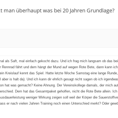
kt man überhaupt was bei 20 Jahren Grundlage?
, mal als Saft, mal einfach gekocht dazu. Und ich frag mich langsam ob das 
 Rennrad fährt und dem hängt der Mund auf wegen Rote Bete, dann kann ich mi
mein Kreislauf kennt das Spiel. Hatte letzte Woche Samstag eine lange Rund
 aber is halt da). Und ich kann dir ehrlich gesagt nicht sagen ob ich irgendwa
n hat was gemacht? Keine Ahnung. Der Vereinskollege damals, der mich auf 
nterschied. Dem hat das Gesamtpaket geholfen, nicht die Rote Bete allein. Ich
usdauerleistung weniger Wirkung zeigen soll weil der Körper die Sauerstoffve
 dass er nach vielen Jahren Training noch einen Unterschied merkt? Oder gew