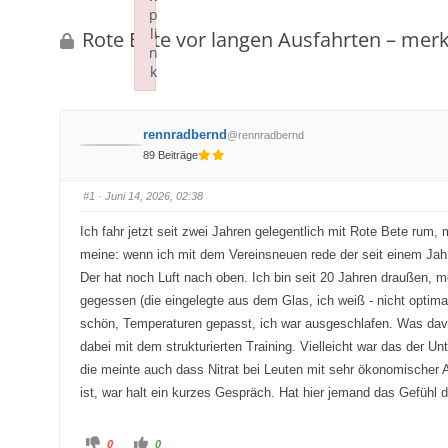
p
bist
li
Rote Bete vor langen Ausfahrten – mer
hier:
n
k
Failed to initialize plugin: wplink
rennradbernd
@rennradbernd
89 Beiträge
#1
· Juni 14, 2026, 02:38
Ich fahr jetzt seit zwei Jahren gelegentlich mit Rote Bete rum
meine: wenn ich mit dem Vereinsneuen rede der seit einem Jahr
Der hat noch Luft nach oben. Ich bin seit 20 Jahren draußen, 
gegessen (die eingelegte aus dem Glas, ich weiß - nicht optimal
schön, Temperaturen gepasst, ich war ausgeschlafen. Was davo
dabei mit dem strukturierten Training. Vielleicht war das der U
die meinte auch dass Nitrat bei Leuten mit sehr ökonomischer A
ist, war halt ein kurzes Gespräch. Hat hier jemand das Gefühl
A
A
0
0