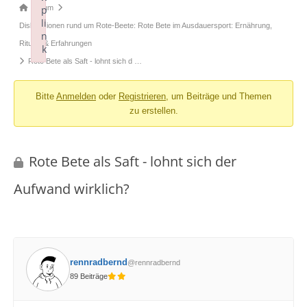
Forum-
Forum
p
li
Breadcrumbs
Diskussionen rund um Rote-Beete: Rote Bete im Ausdauersport: Ernährung,
n
-
Rituale & Erfahrungen
k
Du
Rote Bete als Saft - lohnt sich d …
Failed to initialize plugin: wplink
bist
Bitte
Anmelden
oder
Registrieren
, um Beiträge und Themen
hier:
zu erstellen.
Rote Bete als Saft - lohnt sich der
Aufwand wirklich?
rennradbernd
@rennradbernd
89 Beiträge