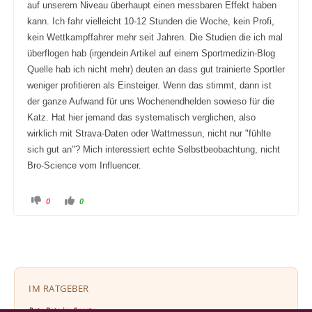
auf unserem Niveau überhaupt einen messbaren Effekt haben
kann. Ich fahr vielleicht 10-12 Stunden die Woche, kein Profi,
kein Wettkampffahrer mehr seit Jahren. Die Studien die ich mal
überflogen hab (irgendein Artikel auf einem Sportmedizin-Blog
Quelle hab ich nicht mehr) deuten an dass gut trainierte Sportler
weniger profitieren als Einsteiger. Wenn das stimmt, dann ist
der ganze Aufwand für uns Wochenendhelden sowieso für die
Katz. Hat hier jemand das systematisch verglichen, also
wirklich mit Strava-Daten oder Wattmessun, nicht nur "fühlte
sich gut an"? Mich interessiert echte Selbstbeobachtung, nicht
Bro-Science vom Influencer.
A
A
0
0
n
n
k
k
l
l
i
i
c
c
k
k
e
e
n
n
f
f
ü
ü
r
r
IM RATGEBER
D
D
a
a
u
u
Rote Bete im Sport ›