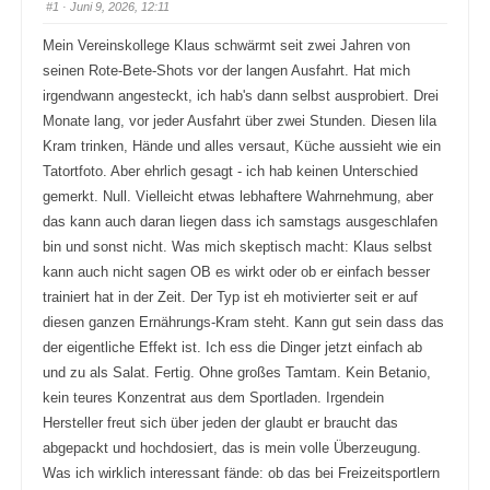
#1
· Juni 9, 2026, 12:11
Mein Vereinskollege Klaus schwärmt seit zwei Jahren von
seinen Rote-Bete-Shots vor der langen Ausfahrt. Hat mich
irgendwann angesteckt, ich hab's dann selbst ausprobiert. Drei
Monate lang, vor jeder Ausfahrt über zwei Stunden. Diesen lila
Kram trinken, Hände und alles versaut, Küche aussieht wie ein
Tatortfoto. Aber ehrlich gesagt - ich hab keinen Unterschied
gemerkt. Null. Vielleicht etwas lebhaftere Wahrnehmung, aber
das kann auch daran liegen dass ich samstags ausgeschlafen
bin und sonst nicht. Was mich skeptisch macht: Klaus selbst
kann auch nicht sagen OB es wirkt oder ob er einfach besser
trainiert hat in der Zeit. Der Typ ist eh motivierter seit er auf
diesen ganzen Ernährungs-Kram steht. Kann gut sein dass das
der eigentliche Effekt ist. Ich ess die Dinger jetzt einfach ab
und zu als Salat. Fertig. Ohne großes Tamtam. Kein Betanio,
kein teures Konzentrat aus dem Sportladen. Irgendein
Hersteller freut sich über jeden der glaubt er braucht das
abgepackt und hochdosiert, das is mein volle Überzeugung.
Was ich wirklich interessant fände: ob das bei Freizeitsportlern