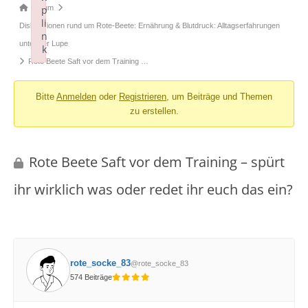
Forum-
Forum
p
li
Breadcrumbs
Diskussionen rund um Rote-Beete: Ernährung & Blutdruck: Alltagserfahrungen
n
-
unter der Lupe
k
Du
Rote Beete Saft vor dem Training …
Failed to initialize plugin: wplink
bist
Bitte
Anmelden
oder
Registrieren
, um Beiträge und Themen
hier:
zu erstellen.
Rote Beete Saft vor dem Training – spürt
ihr wirklich was oder redet ihr euch das ein?
rote_socke_83
@rote_socke_83
574 Beiträge