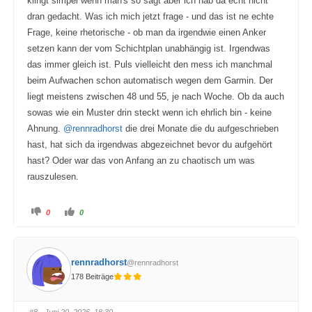
klingt simpel wenn man's so sagt aber ich hab da echt nicht
dran gedacht. Was ich mich jetzt frage - und das ist ne echte
Frage, keine rhetorische - ob man da irgendwie einen Anker
setzen kann der vom Schichtplan unabhängig ist. Irgendwas
das immer gleich ist. Puls vielleicht den mess ich manchmal
beim Aufwachen schon automatisch wegen dem Garmin. Der
liegt meistens zwischen 48 und 55, je nach Woche. Ob da auch
sowas wie ein Muster drin steckt wenn ich ehrlich bin - keine
Ahnung.
@rennradhorst
die drei Monate die du aufgeschrieben
hast, hat sich da irgendwas abgezeichnet bevor du aufgehört
hast? Oder war das von Anfang an zu chaotisch um was
rauszulesen.
A
A
0
0
n
n
k
k
l
l
i
i
c
c
k
k
rennradhorst
@rennradhorst
e
e
n
n
178 Beiträge
f
f
ü
ü
r
r
D
D
a
a