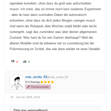
irgendwie korreliert, ohne dass du groß was aufschreiben
musst. Ich mein, das ist immer noch kein sauberes Experiment
- aber du hast dann zumindest Daten die automatisch
entstehen, ohne dass du dich jeden Morgen zwingen musst.
Und wenn der Ruhepuls über Wochen stabil bleibt oder leicht
runtergeht, sagt das zumindest was über deinen allgemeinen
Zustand. Was hast du für nen Garmin überhaupt? Weil die
älteren Modelle sind da teilweise net so zuverlässig bei der
Pulsmessung im Schlaf, das wär dann wieder ne neue Variable.
A
A
0
0
n
n
k
k
l
l
i
i
c
c
rote_socke_83
@rote_socke_83
k
k
e
e
574 Beiträge
n
n
f
f
Themenersteller
ü
ü
r
r
D
D
a
a
#9
· Juni 20, 2026, 18:42
u
u
m
m
e
e
n
n
Zitat von rennradhorst
n
n