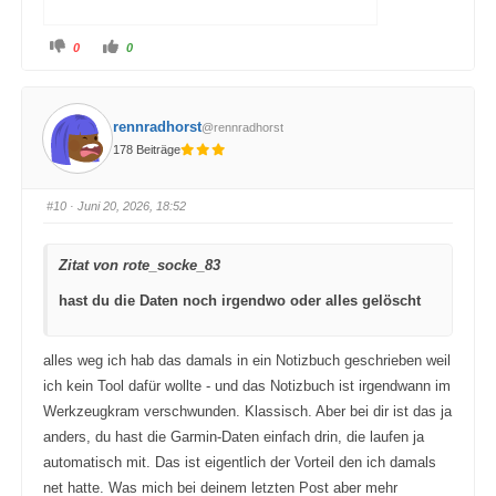
A
A
0
0
n
n
k
k
l
l
i
i
c
c
k
k
rennradhorst
@rennradhorst
e
e
n
n
178 Beiträge
f
f
ü
ü
r
r
D
D
a
a
#10
· Juni 20, 2026, 18:52
u
u
m
m
e
e
n
n
Zitat von rote_socke_83
n
n
a
a
c
c
hast du die Daten noch irgendwo oder alles gelöscht
h
h
u
o
n
b
t
e
e
n
alles weg ich hab das damals in ein Notizbuch geschrieben weil
n
.
.
ich kein Tool dafür wollte - und das Notizbuch ist irgendwann im
Werkzeugkram verschwunden. Klassisch. Aber bei dir ist das ja
anders, du hast die Garmin-Daten einfach drin, die laufen ja
automatisch mit. Das ist eigentlich der Vorteil den ich damals
net hatte. Was mich bei deinem letzten Post aber mehr