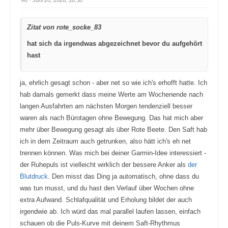
#8
· Juni 20, 2026, 18:30
u
u
m
m
e
e
n
n
Zitat von rote_socke_83
n
n
a
a
c
c
hat sich da irgendwas abgezeichnet bevor du aufgehört
h
h
u
o
hast
n
b
t
e
e
n
n
.
.
ja, ehrlich gesagt schon - aber net so wie ich's erhofft hatte. Ich
hab damals gemerkt dass meine Werte am Wochenende nach
langen Ausfahrten am nächsten Morgen tendenziell besser
waren als nach Bürotagen ohne Bewegung. Das hat mich aber
mehr über Bewegung gesagt als über Rote Beete. Den Saft hab
ich in dem Zeitraum auch getrunken, also hätt ich's eh net
trennen können. Was mich bei deiner Garmin-Idee interessiert -
der Ruhepuls ist vielleicht wirklich der bessere Anker als
der
Blutdruck
. Den misst das Ding ja automatisch, ohne dass du
was tun musst, und du hast den Verlauf über Wochen ohne
extra Aufwand. Schlafqualität und Erholung bildet der auch
irgendwie ab. Ich würd das mal parallel laufen lassen, einfach
schauen ob die Puls-Kurve mit deinem Saft-Rhythmus