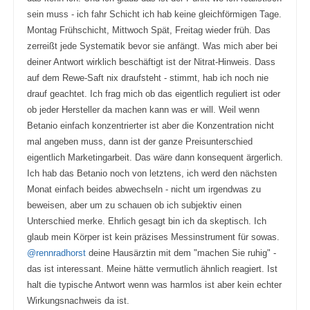
sein muss - ich fahr Schicht ich hab keine gleichförmigen Tage.
Montag Frühschicht, Mittwoch Spät, Freitag wieder früh. Das
zerreißt jede Systematik bevor sie anfängt. Was mich aber bei
deiner Antwort wirklich beschäftigt ist der Nitrat-Hinweis. Dass
auf dem Rewe-Saft nix draufsteht - stimmt, hab ich noch nie
drauf geachtet. Ich frag mich ob das eigentlich reguliert ist oder
ob jeder Hersteller da machen kann was er will. Weil wenn
Betanio einfach konzentrierter ist aber die Konzentration nicht
mal angeben muss, dann ist der ganze Preisunterschied
eigentlich Marketingarbeit. Das wäre dann konsequent ärgerlich.
Ich hab das Betanio noch von letztens, ich werd den nächsten
Monat einfach beides abwechseln - nicht um irgendwas zu
beweisen, aber um zu schauen ob ich subjektiv einen
Unterschied merke. Ehrlich gesagt bin ich da skeptisch. Ich
glaub mein Körper ist kein präzises Messinstrument für sowas.
@rennradhorst
deine Hausärztin mit dem "machen Sie ruhig" -
das ist interessant. Meine hätte vermutlich ähnlich reagiert. Ist
halt die typische Antwort wenn was harmlos ist aber kein echter
Wirkungsnachweis da ist.