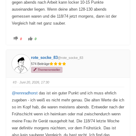
gegen abends nach Arbeit kann locker 10-15 Punkte
auseinander liegen. Wenn deine alten 128-130 abends
gemessen waren und die 118/74 jetzt morgens, dann ist der
Vergleich halt net ganz sauber.
A
A
0
0
n
n
k
k
l
l
i
i
c
c
rote_socke_83
@rote_socke_83
k
k
e
e
574 Beiträge
n
n
f
f
Themenersteller
ü
ü
r
r
D
D
a
a
#3
· Juni 20, 2026, 17:30
u
u
m
m
e
e
@rennradhorst
das ist ein guter Punkt und ich muss ehrlich
n
n
n
n
zugeben - ich weiß es nicht mehr genau. Die alten Werte die ich
a
a
c
c
so im Kopf hab, die waren meistens abends. Entweder nach der
h
h
u
o
Frühschicht wenn ich heimkam oder mal zwischendurch wenn
n
b
t
e
meine Frau ihr Gerät rausgeholt hat. Die 118/74 letzte Woche
e
n
n
.
war definitiv morgens nüchtern, vor dem Frühstück. Das ist
.
also kein sauberer Vergleich, du hast recht. Ich find das