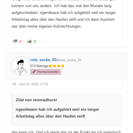
keinem von uns anders. Ich hab das mal drei Monate lang
aufgeschrieben, irgendwann hab ich aufgehört weil ein langer
Arbeitstag alles über den Haufen wirft und ich dann frustriert
war über meine eigenen Aufzeichnungen.
A
A
0
0
n
n
k
k
l
l
i
i
c
c
rote_socke_83
@rote_socke_83
k
k
e
e
574 Beiträge
n
n
f
f
Themenersteller
ü
ü
r
r
D
D
a
a
#5
· Juni 20, 2026, 17:52
u
u
m
m
e
e
n
n
Zitat von rennradhorst
n
n
a
a
c
c
irgendwann hab ich aufgehört weil ein langer
h
h
u
o
Arbeitstag alles über den Haufen wirft
n
b
t
e
e
n
n
.
.
das kenn ich. Und ich glaub das ist der Punkt wo ich realistisch