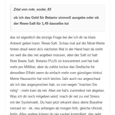
m
m
e
e
n
n
Zitat von rote_socke_83
n
n
a
a
c
c
ob ich das Geld für Betanio sinnvoll ausgebe oder ob
h
h
u
o
der Rewe-Saft für 1,49 dasselbe tut
n
b
t
e
e
n
n
.
.
das ist eigentlich die einzige Frage bei der ich dir ne klare
Antwort geben kann: Rewe-Saft. Schau mal auf die Nitrat-Werte
hinten drauf wenn du's nächstes Mal in der Hand hast da steht
nix weil die das net angeben müssen, aber der Saft ist halt
Rote Beete Saft. Betanio PLUS ist konzentriert und hat halt
mehr pro Milliliter, aber du zahlst locker das Dreifache für
denselben Effekt wenn du einfach mehr vom günstigen trinkst.
Meine Hausarztin hat mich letztes Jahr auch nur angeschaut
als ich das angesprochen hab, so von wegen "machen Sie
ruhig" - mehr kam da net. Aber sie hat's zumindest net abgetan.
Was ich dir noch mitgeben würd: mach dir net zu viel Stress
mit der Systematik. Du hast jetzt erkannt dass deine Baseline
versaut ist - ok, neu anfangen ab morgen früh, gleiche Uhrzeit,
fertig. Alles andere kriegst du nie sauber kontrolliert, das geht