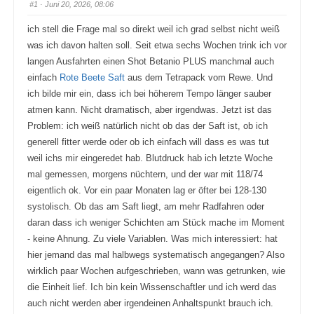
#1
· Juni 20, 2026, 08:06
ich stell die Frage mal so direkt weil ich grad selbst nicht weiß
was ich davon halten soll. Seit etwa sechs Wochen trink ich vor
langen Ausfahrten einen Shot Betanio PLUS manchmal auch
einfach
Rote Beete Saft
aus dem Tetrapack vom Rewe. Und
ich bilde mir ein, dass ich bei höherem Tempo länger sauber
atmen kann. Nicht dramatisch, aber irgendwas. Jetzt ist das
Problem: ich weiß natürlich nicht ob das der Saft ist, ob ich
generell fitter werde oder ob ich einfach will dass es was tut
weil ichs mir eingeredet hab. Blutdruck hab ich letzte Woche
mal gemessen, morgens nüchtern, und der war mit 118/74
eigentlich ok. Vor ein paar Monaten lag er öfter bei 128-130
systolisch. Ob das am Saft liegt, am mehr Radfahren oder
daran dass ich weniger Schichten am Stück mache im Moment
- keine Ahnung. Zu viele Variablen. Was mich interessiert: hat
hier jemand das mal halbwegs systematisch angegangen? Also
wirklich paar Wochen aufgeschrieben, wann was getrunken, wie
die Einheit lief. Ich bin kein Wissenschaftler und ich werd das
auch nicht werden aber irgendeinen Anhaltspunkt brauch ich.