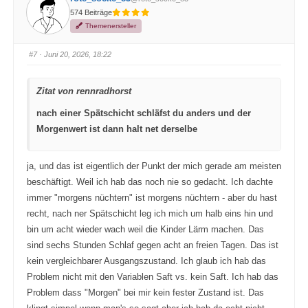
e
e
574 Beiträge
n
n
f
f
Themenersteller
ü
ü
r
r
D
D
a
a
#7
· Juni 20, 2026, 18:22
u
u
m
m
e
e
n
n
Zitat von rennradhorst
n
n
a
a
c
c
nach einer Spätschicht schläfst du anders und der
h
h
u
o
Morgenwert ist dann halt net derselbe
n
b
t
e
e
n
n
.
.
ja, und das ist eigentlich der Punkt der mich gerade am meisten
beschäftigt. Weil ich hab das noch nie so gedacht. Ich dachte
immer "morgens nüchtern" ist morgens nüchtern - aber du hast
recht, nach ner Spätschicht leg ich mich um halb eins hin und
bin um acht wieder wach weil die Kinder Lärm machen. Das
sind sechs Stunden Schlaf gegen acht an freien Tagen. Das ist
kein vergleichbarer Ausgangszustand. Ich glaub ich hab das
Problem nicht mit den Variablen Saft vs. kein Saft. Ich hab das
Problem dass "Morgen" bei mir kein fester Zustand ist. Das