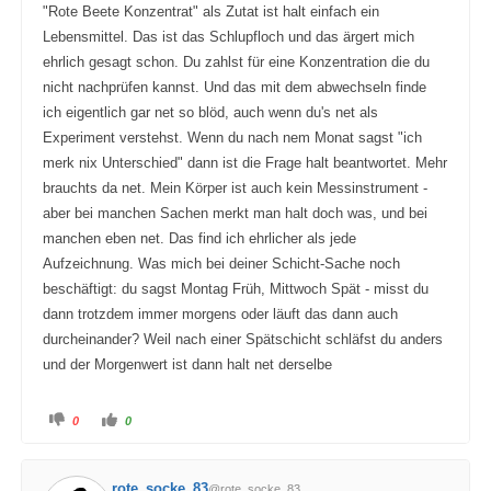
"Rote Beete Konzentrat" als Zutat ist halt einfach ein
Lebensmittel. Das ist das Schlupfloch und das ärgert mich
ehrlich gesagt schon. Du zahlst für eine Konzentration die du
nicht nachprüfen kannst. Und das mit dem abwechseln finde
ich eigentlich gar net so blöd, auch wenn du's net als
Experiment verstehst. Wenn du nach nem Monat sagst "ich
merk nix Unterschied" dann ist die Frage halt beantwortet. Mehr
brauchts da net. Mein Körper ist auch kein Messinstrument -
aber bei manchen Sachen merkt man halt doch was, und bei
manchen eben net. Das find ich ehrlicher als jede
Aufzeichnung. Was mich bei deiner Schicht-Sache noch
beschäftigt: du sagst Montag Früh, Mittwoch Spät - misst du
dann trotzdem immer morgens oder läuft das dann auch
durcheinander? Weil nach einer Spätschicht schläfst du anders
und der Morgenwert ist dann halt net derselbe
A
A
0
0
n
n
k
k
l
l
i
i
c
c
rote_socke_83
@rote_socke_83
k
k