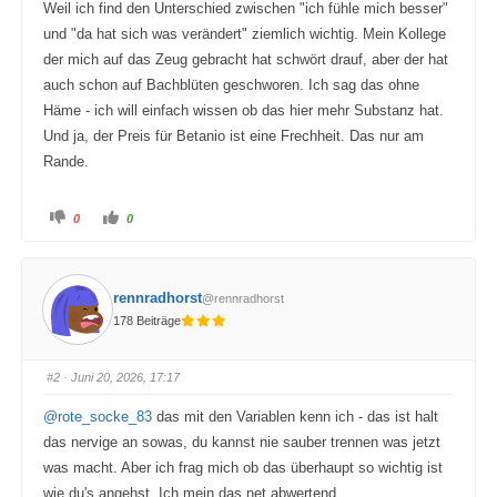
Weil ich find den Unterschied zwischen "ich fühle mich besser"
und "da hat sich was verändert" ziemlich wichtig. Mein Kollege
der mich auf das Zeug gebracht hat schwört drauf, aber der hat
auch schon auf Bachblüten geschworen. Ich sag das ohne
Häme - ich will einfach wissen ob das hier mehr Substanz hat.
Und ja, der Preis für Betanio ist eine Frechheit. Das nur am
Rande.
A
A
0
0
n
n
k
k
l
l
i
i
c
c
k
k
rennradhorst
@rennradhorst
e
e
n
n
178 Beiträge
f
f
ü
ü
r
r
D
D
a
a
#2
· Juni 20, 2026, 17:17
u
u
m
m
e
e
@rote_socke_83
das mit den Variablen kenn ich - das ist halt
n
n
n
n
das nervige an sowas, du kannst nie sauber trennen was jetzt
a
a
c
c
was macht. Aber ich frag mich ob das überhaupt so wichtig ist
h
h
u
o
wie du's angehst. Ich mein das net abwertend.
n
b