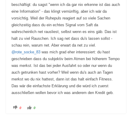
beschäftigt: du sagst "wenn ich da gar nix erkenne ist das auch
eine Information" - das klingt vernünftig, aber ich wär da
vorsichtig. Weil der Ruhepuls reagiert auf so viele Sachen
gleichzeitig dass du ein echtes Signal vom Saft da
wahrscheinlich net rausliest, selbst wenn es eins gäb. Das ist
halt zu viel Rauschen. Ich sag net dass du's lassen sollst -
schau rein, warum net. Aber erwart da net zu viel.
@rote_socke_83
was mich grad eher interessiert: du hast
geschrieben dass du subjektiv beim Atmen bei höherem Tempo
was merkst. Ist das bei jeder Ausfahrt so oder nur wenn du
auch getrunken hast vorher? Weil wenn du's auch an Tagen
merkst wo du nix hattest, dann ist das halt einfach Fitness.
Das wär die einfachste Erklärung und die würd ich zuerst
ausschließen wollen bevor ich was anderem den Kredit geb.
A
A
0
0
n
n
k
k
l
l
i
i
c
c
k
k
e
e