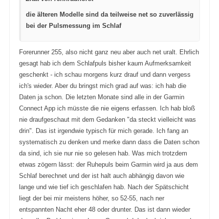
a
a
c
c
die älteren Modelle sind da teilweise net so zuverlässig
h
h
u
o
bei der Pulsmessung im Schlaf
n
b
t
e
e
n
n
.
.
Forerunner 255, also nicht ganz neu aber auch net uralt. Ehrlich
gesagt hab ich dem Schlafpuls bisher kaum Aufmerksamkeit
geschenkt - ich schau morgens kurz drauf und dann vergess
ich's wieder. Aber du bringst mich grad auf was: ich hab die
Daten ja schon. Die letzten Monate sind alle in der Garmin
Connect App ich müsste die nie eigens erfassen. Ich hab bloß
nie draufgeschaut mit dem Gedanken "da steckt vielleicht was
drin". Das ist irgendwie typisch für mich gerade. Ich fang an
systematisch zu denken und merke dann dass die Daten schon
da sind, ich sie nur nie so gelesen hab. Was mich trotzdem
etwas zögern lässt: der Ruhepuls beim Garmin wird ja aus dem
Schlaf berechnet und der ist halt auch abhängig davon wie
lange und wie tief ich geschlafen hab. Nach der Spätschicht
liegt der bei mir meistens höher, so 52-55, nach ner
entspannten Nacht eher 48 oder drunter. Das ist dann wieder