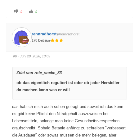
A
A
0
0
n
n
k
k
l
l
i
i
c
c
k
k
rennradhorst
@rennradhorst
e
e
n
n
178 Beiträge
f
f
ü
ü
r
r
D
D
a
a
#6
· Juni 20, 2026, 18:09
u
u
m
m
e
e
n
n
Zitat von rote_socke_83
n
n
a
a
c
c
ob das eigentlich reguliert ist oder ob jeder Hersteller
h
h
u
o
da machen kann was er will
n
b
t
e
e
n
n
.
.
das hab ich mich auch schon gefragt und soweit ich das kenn -
es gibt keine Pflicht den Nitratgehalt auszuweisen bei
Lebensmitteln, solange man keine Gesundheitsversprechen
draufschreibt. Sobald Betanio anfängt zu schreiben "verbessert
die Ausdauer" oder sowas müssen die mehr belegen, aber