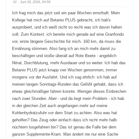
#1
· Juni 18, 2026, 04:59
Ich frag mich das jetzt seit ein paar Wochen ernsthaft. Mein
Kollege hat mich auf Betanio PLUS gebracht, ich hab's
ausprobiert, und ich weiß nicht so recht was ich davon halten
soll. Zum Kontext: ich bereite mich gerade auf eine Granfondo
vor, erste längere Geschichte für mich. 160 km, da muss die
Ernährung stimmen. Also fang ich an mich mehr damit zu
beschäftigen und stoße überall auf Rote Beete - angeblich
Nitrat, Durchblutung, mehr Ausdauer und so weiter. Ich hab das
Betanio PLUS jetzt knapp vier Wochen genommen, immer
morgens vor der Ausfahrt. Und ich sag ehrlich: ich hab auf
meinen langen Sonntags-Runden das Gefühl gehabt, dass ich
etwas gleichmäßiger fahren konnte. Weniger dieses Einbrechen
nach zwei Stunden. Aber - und da liegt mein Problem - ich hab
in der gleichen Zeit auch angefangen mehr auf meine
Kohlenhydratzufuhr vor dem Start zu achten. Also was hat
geholfen? Das Zeug oder einfach dass ich nicht mehr halb
nüchtern losgefahren bin? Das ist genau die Falle bei dem
ganzen Supplemente-Kram. Man ändert nie nur eine Sache