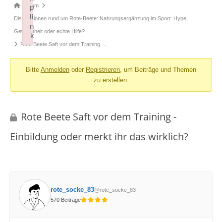
Forum-
Forum
p
li
Breadcrumbs
Diskussionen rund um Rote-Beete: Nahrungsergänzung im Sport: Hype,
n
-
Gewohnheit oder echte Hilfe?
k
Du
Rote Beete Saft vor dem Training …
Failed to initialize plugin: wplink
bist
Bitte
Anmelden
oder
Registrieren
, um Beiträge und Themen
hier:
zu erstellen.
Rote Beete Saft vor dem Training -
Einbildung oder merkt ihr das wirklich?
rote_socke_83
@rote_socke_83
570 Beiträge