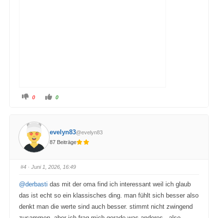
A
A
0
0
n
n
k
k
l
l
i
i
c
c
k
k
evelyn83
@evelyn83
e
e
n
n
87 Beiträge
f
f
ü
ü
r
r
D
D
a
a
#4
· Juni 1, 2026, 16:49
u
u
m
m
e
e
@derbasti
das mit der oma find ich interessant weil ich glaub
n
n
n
n
das ist echt so ein klassisches ding. man fühlt sich besser also
a
a
c
c
denkt man die werte sind auch besser. stimmt nicht zwingend
h
h
u
o
zusammen. aber ich frag mich gerade was anderes - also