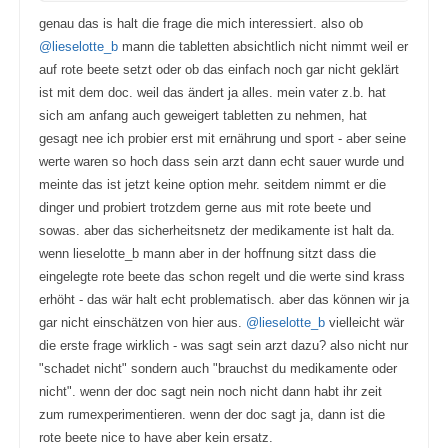
genau das is halt die frage die mich interessiert. also ob
@lieselotte_b
mann die tabletten absichtlich nicht nimmt weil er
auf rote beete setzt oder ob das einfach noch gar nicht geklärt
ist mit dem doc. weil das ändert ja alles. mein vater z.b. hat
sich am anfang auch geweigert tabletten zu nehmen, hat
gesagt nee ich probier erst mit ernährung und sport - aber seine
werte waren so hoch dass sein arzt dann echt sauer wurde und
meinte das ist jetzt keine option mehr. seitdem nimmt er die
dinger und probiert trotzdem gerne aus mit rote beete und
sowas. aber das sicherheitsnetz der medikamente ist halt da.
wenn lieselotte_b mann aber in der hoffnung sitzt dass die
eingelegte rote beete das schon regelt und die werte sind krass
erhöht - das wär halt echt problematisch. aber das können wir ja
gar nicht einschätzen von hier aus.
@lieselotte_b
vielleicht wär
die erste frage wirklich - was sagt sein arzt dazu? also nicht nur
"schadet nicht" sondern auch "brauchst du medikamente oder
nicht". wenn der doc sagt nein noch nicht dann habt ihr zeit
zum rumexperimentieren. wenn der doc sagt ja, dann ist die
rote beete nice to have aber kein ersatz.