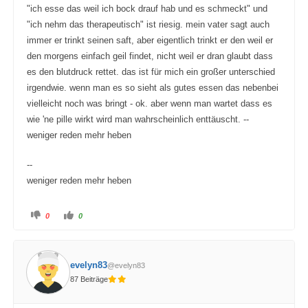
"ich esse das weil ich bock drauf hab und es schmeckt" und
"ich nehm das therapeutisch" ist riesig. mein vater sagt auch
immer er trinkt seinen saft, aber eigentlich trinkt er den weil er
den morgens einfach geil findet, nicht weil er dran glaubt dass
es den blutdruck rettet. das ist für mich ein großer unterschied
irgendwie. wenn man es so sieht als gutes essen das nebenbei
vielleicht noch was bringt - ok. aber wenn man wartet dass es
wie 'ne pille wirkt wird man wahrscheinlich enttäuscht. --
weniger reden mehr heben
--
weniger reden mehr heben
A
A
0
0
n
n
k
k
l
l
i
i
c
c
k
k
evelyn83
@evelyn83
e
e
n
n
87 Beiträge
f
f
ü
ü
r
r
D
D