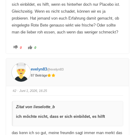
sich einbildet, es hilft, wenn es hinterher doch nur Placebo ist.
Gleichzeitig. Wenn es nicht schadet, können wir es ja
probieren. Hat jemand von euch Erfahrung damit gemacht, ob
eingelegte Rote Bete genauso wirkt wie frische? Oder sollte
man die lieber roh essen, auch wenn das weniger schmeckt?
A
A
0
0
n
n
k
k
l
l
i
i
c
c
k
k
evelyn83
@evelyn83
e
e
n
n
87 Beiträge
f
f
ü
ü
r
r
D
D
a
a
#2
· Juni 1, 2026, 16:25
u
u
m
m
e
e
n
n
Zitat von lieselotte_b
n
n
a
a
c
c
ich möchte nicht, dass er sich einbildet, es hilft
h
h
u
o
n
b
t
e
e
n
das kenn ich so gut, meine freundin sagt immer man merkt das
n
.