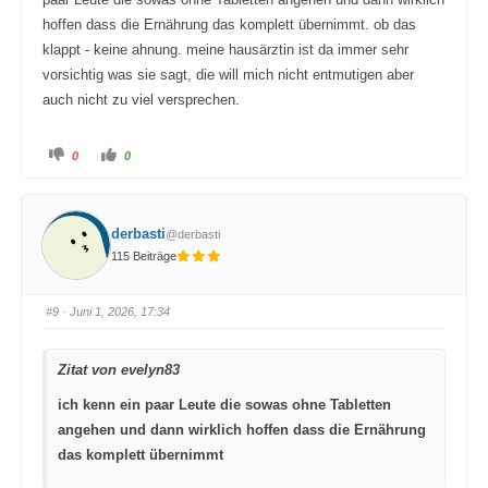
hoffen dass die Ernährung das komplett übernimmt. ob das
klappt - keine ahnung. meine hausärztin ist da immer sehr
vorsichtig was sie sagt, die will mich nicht entmutigen aber
auch nicht zu viel versprechen.
A
A
0
0
n
n
k
k
l
l
i
i
c
c
k
k
derbasti
@derbasti
e
e
n
n
115 Beiträge
f
f
ü
ü
r
r
D
D
a
a
#9
· Juni 1, 2026, 17:34
u
u
m
m
e
e
n
n
Zitat von evelyn83
n
n
a
a
c
c
ich kenn ein paar Leute die sowas ohne Tabletten
h
h
u
o
angehen und dann wirklich hoffen dass die Ernährung
n
b
t
e
e
n
das komplett übernimmt
n
.
.