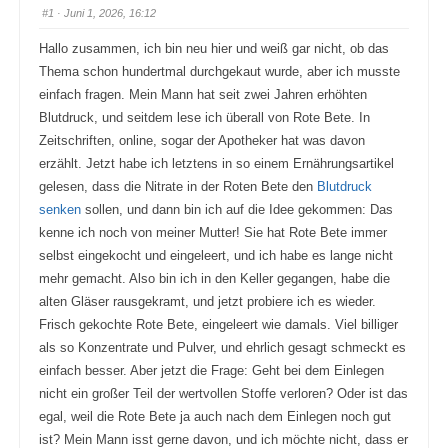
#1
· Juni 1, 2026, 16:12
Hallo zusammen, ich bin neu hier und weiß gar nicht, ob das
Thema schon hundertmal durchgekaut wurde, aber ich musste
einfach fragen. Mein Mann hat seit zwei Jahren erhöhten
Blutdruck, und seitdem lese ich überall von Rote Bete. In
Zeitschriften, online, sogar der Apotheker hat was davon
erzählt. Jetzt habe ich letztens in so einem Ernährungsartikel
gelesen, dass die Nitrate in der Roten Bete den
Blutdruck
senken
sollen, und dann bin ich auf die Idee gekommen: Das
kenne ich noch von meiner Mutter! Sie hat Rote Bete immer
selbst eingekocht und eingeleert, und ich habe es lange nicht
mehr gemacht. Also bin ich in den Keller gegangen, habe die
alten Gläser rausgekramt, und jetzt probiere ich es wieder.
Frisch gekochte Rote Bete, eingeleert wie damals. Viel billiger
als so Konzentrate und Pulver, und ehrlich gesagt schmeckt es
einfach besser. Aber jetzt die Frage: Geht bei dem Einlegen
nicht ein großer Teil der wertvollen Stoffe verloren? Oder ist das
egal, weil die Rote Bete ja auch nach dem Einlegen noch gut
ist? Mein Mann isst gerne davon, und ich möchte nicht, dass er