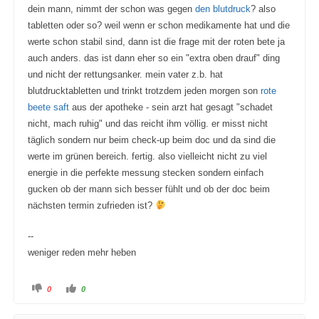
dein mann, nimmt der schon was gegen
den blutdruck
? also
tabletten oder so? weil wenn er schon medikamente hat und die
werte schon stabil sind, dann ist die frage mit der roten bete ja
auch anders. das ist dann eher so ein "extra oben drauf" ding
und nicht der rettungsanker. mein vater z.b. hat
blutdrucktabletten und trinkt trotzdem jeden morgen son
rote
beete saft
aus der apotheke - sein arzt hat gesagt "schadet
nicht, mach ruhig" und das reicht ihm völlig. er misst nicht
täglich sondern nur beim check-up beim doc und da sind die
werte im grünen bereich. fertig. also vielleicht nicht zu viel
energie in die perfekte messung stecken sondern einfach
gucken ob der mann sich besser fühlt und ob der doc beim
nächsten termin zufrieden ist?
--
weniger reden mehr heben
A
A
0
0
n
n
k
k
l
l
i
i