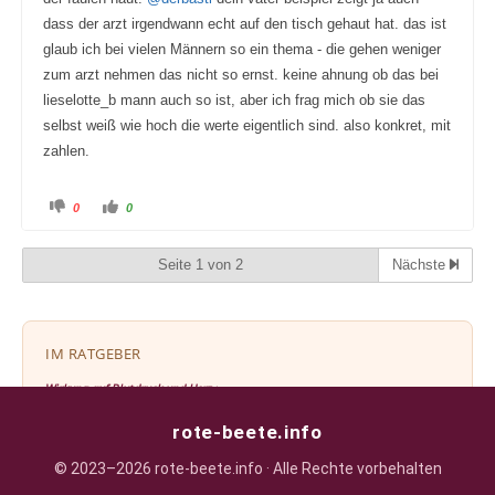
dass der arzt irgendwann echt auf den tisch gehaut hat. das ist
glaub ich bei vielen Männern so ein thema - die gehen weniger
zum arzt nehmen das nicht so ernst. keine ahnung ob das bei
lieselotte_b mann auch so ist, aber ich frag mich ob sie das
selbst weiß wie hoch die werte eigentlich sind. also konkret, mit
zahlen.
A
A
0
0
n
n
k
k
l
l
i
i
Seite 1 von 2
Nächste
c
c
k
k
e
e
n
n
f
f
ü
ü
r
r
IM RATGEBER
D
D
a
a
u
u
Wirkung auf Blutdruck und Herz ›
m
m
e
e
n
n
n
n
rote-beete.info
a
a
c
c
h
h
© 2023–2026 rote-beete.info · Alle Rechte vorbehalten
u
o
MEHR IM FORUM
n
b