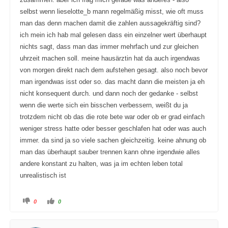
n
b
t
e
selbst wenn lieselotte_b mann regelmäßig misst, wie oft muss
e
n
n
.
man das denn machen damit die zahlen aussagekräftig sind?
.
ich mein ich hab mal gelesen dass ein einzelner wert überhaupt
nichts sagt, dass man das immer mehrfach und zur gleichen
uhrzeit machen soll. meine hausärztin hat da auch irgendwas
von morgen direkt nach dem aufstehen gesagt. also noch bevor
man irgendwas isst oder so. das macht dann die meisten ja eh
nicht konsequent durch. und dann noch der gedanke - selbst
wenn die werte sich ein bisschen verbessern, weißt du ja
trotzdem nicht ob das die rote bete war oder ob er grad einfach
weniger stress hatte oder besser geschlafen hat oder was auch
immer. da sind ja so viele sachen gleichzeitig. keine ahnung ob
man das überhaupt sauber trennen kann ohne irgendwie alles
andere konstant zu halten, was ja im echten leben total
unrealistisch ist
A
A
0
0
n
n
k
k
l
l
i
i
c
c