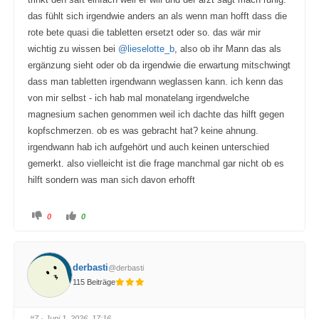
das fühlt sich irgendwie anders an als wenn man hofft dass die
rote bete quasi die tabletten ersetzt oder so. das wär mir
wichtig zu wissen bei
@lieselotte_b
, also ob ihr Mann das als
ergänzung sieht oder ob da irgendwie die erwartung mitschwingt
dass man tabletten irgendwann weglassen kann. ich kenn das
von mir selbst - ich hab mal monatelang irgendwelche
magnesium sachen genommen weil ich dachte das hilft gegen
kopfschmerzen. ob es was gebracht hat? keine ahnung.
irgendwann hab ich aufgehört und auch keinen unterschied
gemerkt. also vielleicht ist die frage manchmal gar nicht ob es
hilft sondern was man sich davon erhofft
A
A
0
0
n
n
k
k
l
l
i
i
c
c
k
k
derbasti
@derbasti
e
e
n
n
115 Beiträge
f
f
ü
ü
r
r
D
D
a
a
#7
· Juni 1, 2026, 17:16