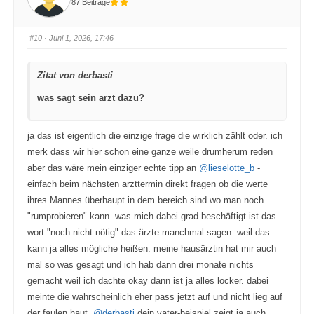
87 Beiträge
f
f
ü
ü
r
r
D
D
a
a
#10
· Juni 1, 2026, 17:46
u
u
m
m
e
e
n
n
Zitat von derbasti
n
n
a
a
c
c
was sagt sein arzt dazu?
h
h
u
o
n
b
t
e
e
n
ja das ist eigentlich die einzige frage die wirklich zählt oder. ich
n
.
.
merk dass wir hier schon eine ganze weile drumherum reden
aber das wäre mein einziger echte tipp an
@lieselotte_b
-
einfach beim nächsten arzttermin direkt fragen ob die werte
ihres Mannes überhaupt in dem bereich sind wo man noch
"rumprobieren" kann. was mich dabei grad beschäftigt ist das
wort "noch nicht nötig" das ärzte manchmal sagen. weil das
kann ja alles mögliche heißen. meine hausärztin hat mir auch
mal so was gesagt und ich hab dann drei monate nichts
gemacht weil ich dachte okay dann ist ja alles locker. dabei
meinte die wahrscheinlich eher pass jetzt auf und nicht lieg auf
der faulen haut.
@derbasti
dein vater-beispiel zeigt ja auch