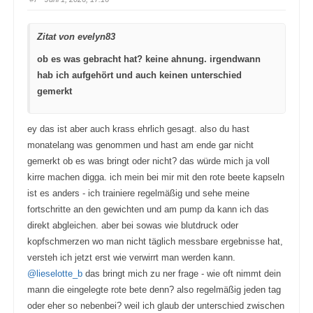
u
u
m
m
e
e
n
n
Zitat von evelyn83
n
n
a
a
c
c
ob es was gebracht hat? keine ahnung. irgendwann
h
h
u
o
hab ich aufgehört und auch keinen unterschied
n
b
t
e
e
n
gemerkt
n
.
.
ey das ist aber auch krass ehrlich gesagt. also du hast
monatelang was genommen und hast am ende gar nicht
gemerkt ob es was bringt oder nicht? das würde mich ja voll
kirre machen digga. ich mein bei mir mit den rote beete kapseln
ist es anders - ich trainiere regelmäßig und sehe meine
fortschritte an den gewichten und am pump da kann ich das
direkt abgleichen. aber bei sowas wie blutdruck oder
kopfschmerzen wo man nicht täglich messbare ergebnisse hat,
versteh ich jetzt erst wie verwirrt man werden kann.
@lieselotte_b
das bringt mich zu ner frage - wie oft nimmt dein
mann die eingelegte rote bete denn? also regelmäßig jeden tag
oder eher so nebenbei? weil ich glaub der unterschied zwischen