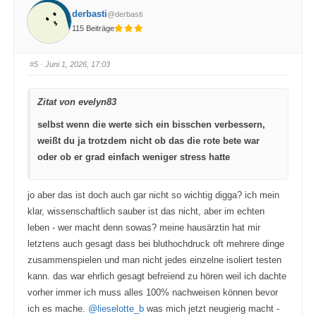
k
k
derbasti
@derbasti
e
e
n
n
115 Beiträge
f
f
ü
ü
r
r
D
D
a
a
#5
· Juni 1, 2026, 17:03
u
u
m
m
e
e
n
n
Zitat von evelyn83
n
n
a
a
c
c
selbst wenn die werte sich ein bisschen verbessern,
h
h
u
o
weißt du ja trotzdem nicht ob das die rote bete war
n
b
t
e
e
n
oder ob er grad einfach weniger stress hatte
n
.
.
jo aber das ist doch auch gar nicht so wichtig digga? ich mein
klar, wissenschaftlich sauber ist das nicht, aber im echten
leben - wer macht denn sowas? meine hausärztin hat mir
letztens auch gesagt dass bei bluthochdruck oft mehrere dinge
zusammenspielen und man nicht jedes einzelne isoliert testen
kann. das war ehrlich gesagt befreiend zu hören weil ich dachte
vorher immer ich muss alles 100% nachweisen können bevor
ich es mache.
@lieselotte_b
was mich jetzt neugierig macht -