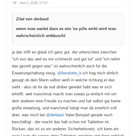
a
a
#8
· Juni 1, 2026, 17:23
u
u
m
m
e
e
n
n
Zitat von derbasti
n
n
a
a
c
c
wenn man wartet dass es wie 'ne pille wirkt wird man
h
h
u
o
wahrscheinlich enttäuscht
n
b
t
e
e
n
n
.
.
ja das trifft es glaub ich ganz gut. der unterschied zwischen
"ich ess das weil es mir schmeckt und gut tut" und "ich nehm
das gezielt gegen was" ist wahrscheinlich auch für die
Erwartungshaltung riesig.
@lieselotte_b
ich frag mich ehrlich
gesagt ob dein Mann selbst weiß in welche richtung er das
sieht - also ob ihr da mal drüber geredet habt was er sich
erhofft. weil manchmal macht man sowas ja einfach mit um
dem anderen eine Freude zu machen und hat selbst gar keine
große erwartung, und manchmal hängt man da innerlich voll
dran. was mich bei
@derbasti
Vater-Beispiel gerade noch
beschäftigt - der macht das halt schon mit Tabletten im
Rücken, das ist so ein anderes Sicherheitsnetz. ich kenn ein
paar Leute die sowas ohne Tabletten angehen und dann wirklich