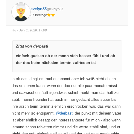
c
c
k
k
evelyn83
@evelyn83
e
e
n
n
87 Beiträge
f
f
ü
ü
r
r
D
D
a
a
#6
· Juni 1, 2026, 17:09
u
u
m
m
e
e
n
n
Zitat von derbasti
n
n
a
a
c
c
einfach gucken ob der mann sich besser fühlt und ob
h
h
u
o
der doc beim nächsten termin zufrieden ist
n
b
t
e
e
n
n
.
.
ja ok das klingt erstmal entspannt aber ich weiß nicht ob ich
das so sehen kann. wenn der doc nur alle paar monate misst
und dazwischen läuft irgendwas schief merkt man das halt zu
spät. meine freundin hat auch immer gedacht alles super bis
ihre ärztin beim termin ziemlich erschrocken war. das war dann
nicht mehr so entspannt.
@derbasti
der punkt mit deinem vater
ist aber ehrlich gesagt der interessanteste für mich - also wenn
jemand schon tabletten nimmt und die werte stabil sind, und er
trinkt den saft einfach weil er will und der arzt sagt mach ruhig.