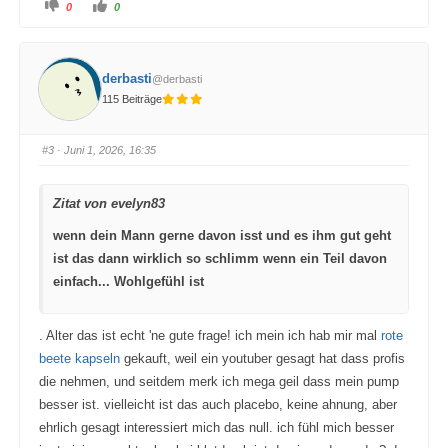
A
A
0
0
n
n
k
k
l
l
i
i
c
c
k
k
derbasti
@derbasti
e
e
n
n
115 Beiträge
f
f
ü
ü
r
r
D
D
a
a
#3
· Juni 1, 2026, 16:35
u
u
m
m
e
e
n
n
Zitat von evelyn83
n
n
a
a
c
c
wenn dein Mann gerne davon isst und es ihm gut geht
h
h
u
o
ist das dann wirklich so schlimm wenn ein Teil davon
n
b
t
e
e
n
einfach... Wohlgefühl ist
n
.
.
. Alter das ist echt 'ne gute frage! ich mein ich hab mir mal
rote
beete kapseln
gekauft, weil ein youtuber gesagt hat dass profis
die nehmen, und seitdem merk ich mega geil dass mein pump
besser ist. vielleicht ist das auch placebo, keine ahnung, aber
ehrlich gesagt interessiert mich das null. ich fühl mich besser