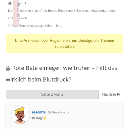
Forum-
Forum
p
li
Breadcrumbs
Diskussionen rund um Rote-Beete: Ernährung & Blutdruck: Alltagserfahrungen
n
-
im Austausch
k
Du
Rote Bete einlegen wie früher – h …
Failed to initialize plugin: wplink
bist
Bitte
Anmelden
oder
Registrieren
, um Beiträge und Themen
hier:
zu erstellen.
Rote Bete einlegen wie früher – hilft das
wirklich beim Blutdruck?
Seite 1 von 2
Nächste
lieselotte_b
@lieselotte_b
2 Beiträge