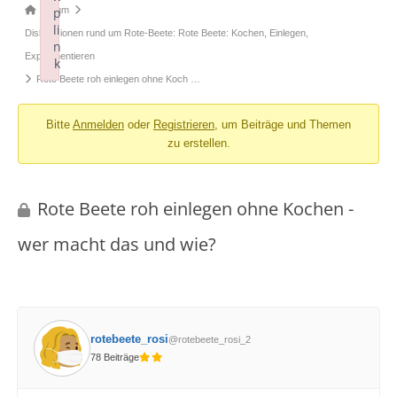
Forum-
Forum
p
li
Breadcrumbs
Diskussionen rund um Rote-Beete: Rote Beete: Kochen, Einlegen,
n
-
Experimentieren
k
Du
Rote Beete roh einlegen ohne Koch …
Failed to initialize plugin: wplink
bist
Bitte
Anmelden
oder
Registrieren
, um Beiträge und Themen
hier:
zu erstellen.
Rote Beete roh einlegen ohne Kochen -
wer macht das und wie?
rotebeete_rosi
@rotebeete_rosi_2
78 Beiträge