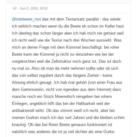
r
r
D
D
a
a
#2
· Juni 2, 2026, 18:01
u
u
m
m
e
e
@rotebeete_rosi
das mit dem Testansatz parallel - das würde
n
n
n
n
ich wirklich machen wenn du die Beete eh schon im Keller hast.
a
a
c
c
Ich überleg das schon länger aber ich hab mich nie getraut weil
h
h
u
o
ich nicht weiß wie die Textur nach drei Wochen aussieht. Was
n
b
t
e
mich an deiner Frage mit dem Kümmel beschäftigt: bei roher
e
n
n
.
Beete kann der Kümmel ja nicht so reinziehen wie bei der
.
vorgekochten weil die Zellstruktur noch ganz ist. Das ist doch
nu mal so. Also ob man da mehr nehmen sollte oder ob sich
das von selbst reguliert durch das längere Ziehen - keine
Ahnung ehrlich gesagt. Ich hab mal gehört (von einer Frau aus
dem Gartenverein, nicht von irgendwo aus dem Internet) dass
manche noch ein Stück Meerrettich reingeben bei rohem
Einlegen, angeblich hilft das bei der Haltbarkeit weil der
antibakteriell wirkt. Ob das stimmt weiß ich nicht, aber bei
meinen Gurken mach ich das seit Jahren und die bleiben schön
knackig. Ob das bei Roter Beete genauso funktioniert ist
natürlich was anderes die ist ja viel dichter als eine Gurke.