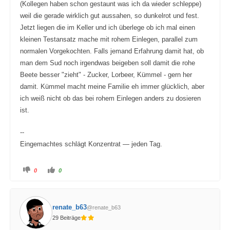
(Kollegen haben schon gestaunt was ich da wieder schleppe)
weil die gerade wirklich gut aussahen, so dunkelrot und fest.
Jetzt liegen die im Keller und ich überlege ob ich mal einen
kleinen Testansatz mache mit rohem Einlegen, parallel zum
normalen Vorgekochten. Falls jemand Erfahrung damit hat, ob
man dem Sud noch irgendwas beigeben soll damit die rohe
Beete besser "zieht" - Zucker, Lorbeer, Kümmel - gern her
damit. Kümmel macht meine Familie eh immer glücklich, aber
ich weiß nicht ob das bei rohem Einlegen anders zu dosieren
ist.
--
Eingemachtes schlägt Konzentrat — jeden Tag.
A
A
0
0
n
n
k
k
l
l
i
i
c
c
k
k
renate_b63
@renate_b63
e
e
n
n
29 Beiträge
f
f
ü
ü