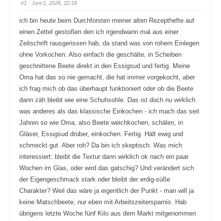
#1
· Juni 1, 2026, 22:18
ich bin heute beim Durchforsten meiner alten Rezepthefte auf
einen Zettel gestoßen den ich irgendwann mal aus einer
Zeitschrift rausgerissen hab, da stand was von rohem Einlegen
ohne Vorkochen. Also einfach die geschälte, in Scheiben
geschnittene Beete direkt in den Essigsud und fertig. Meine
Oma hat das so nie gemacht, die hat immer vorgekocht, aber
ich frag mich ob das überhaupt funktioniert oder ob die Beete
dann zäh bleibt wie eine Schuhsohle. Das ist doch nu wirklich
was anderes als das klassische Einkochen - ich mach das seit
Jahren so wie Oma, also Beete weichkochen, schälen, in
Gläser, Essigsud drüber, einkochen. Fertig. Hält ewig und
schmeckt gut. Aber roh? Da bin ich skeptisch. Was mich
interessiert: bleibt die Textur dann wirklich ok nach ein paar
Wochen im Glas, oder wird das gatschig? Und verändert sich
der Eigengeschmack stark oder bleibt der erdig-süße
Charakter? Weil das wäre ja eigentlich der Punkt - man will ja
keine Matschbeete, nur eben mit Arbeitszeitersparnis. Hab
übrigens letzte Woche fünf Kilo aus dem Markt mitgenommen