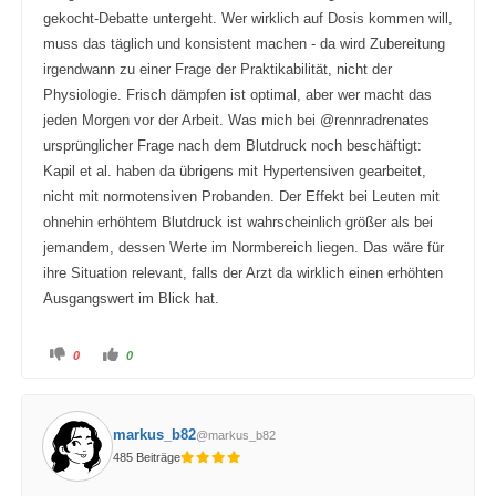
gekocht-Debatte untergeht. Wer wirklich auf Dosis kommen will,
muss das täglich und konsistent machen - da wird Zubereitung
irgendwann zu einer Frage der Praktikabilität, nicht der
Physiologie. Frisch dämpfen ist optimal, aber wer macht das
jeden Morgen vor der Arbeit. Was mich bei @rennradrenates
ursprünglicher Frage nach dem Blutdruck noch beschäftigt:
Kapil et al. haben da übrigens mit Hypertensiven gearbeitet,
nicht mit normotensiven Probanden. Der Effekt bei Leuten mit
ohnehin erhöhtem Blutdruck ist wahrscheinlich größer als bei
jemandem, dessen Werte im Normbereich liegen. Das wäre für
ihre Situation relevant, falls der Arzt da wirklich einen erhöhten
Ausgangswert im Blick hat.
A
A
0
0
n
n
k
k
l
l
i
i
c
c
k
k
markus_b82
@markus_b82
e
e
n
n
485 Beiträge
f
f
ü
ü
r
r