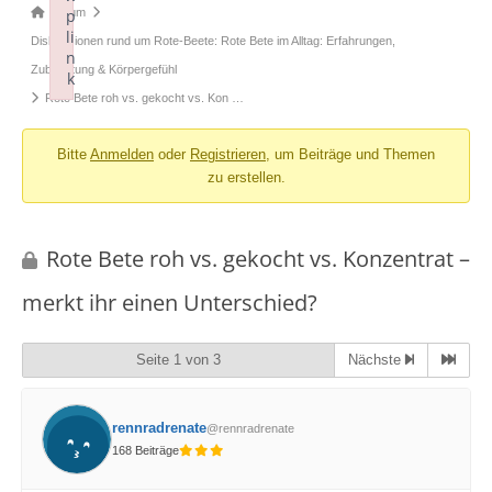
Forum-
Forum
p
li
Breadcrumbs
Diskussionen rund um Rote-Beete: Rote Bete im Alltag: Erfahrungen,
n
-
Zubereitung & Körpergefühl
k
Du
Rote Bete roh vs. gekocht vs. Kon …
Failed to initialize plugin: wplink
bist
Bitte
Anmelden
oder
Registrieren
, um Beiträge und Themen
hier:
zu erstellen.
Rote Bete roh vs. gekocht vs. Konzentrat –
merkt ihr einen Unterschied?
Seite 1 von 3
Nächste
rennradrenate
@rennradrenate
168 Beiträge