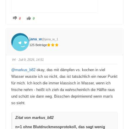
A
A
0
0
n
n
k
k
l
l
i
i
c
c
k
k
jana_w
@jana_w_1
e
e
n
n
125 Beiträge
f
f
ü
ü
r
r
D
D
a
a
#4
· Juli 9, 2026, 14:51
u
u
m
m
e
e
@markus_b82
okay, das mit dämpfen vs. kochen in viel
n
n
n
n
Wasser wusste ich so nicht, das ist tatsächlich ein neuer Punkt
a
a
c
c
für mich. Ich koch die immer klassisch in Wasser, wenn ich
h
h
u
o
frische nehm - heißt ich zieh da wahrscheinlich die Hälfte raus
n
b
t
e
und schütt sie dann weg. Bisschen deprimierend wenn man's
e
n
n
.
so sieht.
.
Zitat von markus_b82
n=1 ohne Blutdruckmessprotokoll, das sagt wenig