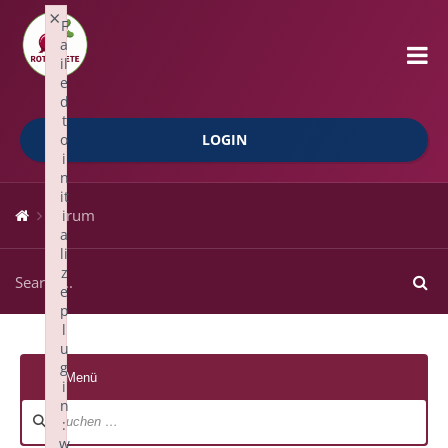
×
F
a
il
e
d
t
o
LOGIN
i
n
it
Forum
i
a
li
z
e
p
l
u
g
Menü
i
n
Forum-
:
Navigation
w