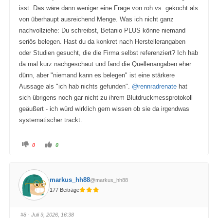
isst. Das wäre dann weniger eine Frage von roh vs. gekocht als
von überhaupt ausreichend Menge. Was ich nicht ganz
nachvollziehe: Du schreibst, Betanio PLUS könne niemand
seriös belegen. Hast du da konkret nach Herstellerangaben
oder Studien gesucht, die die Firma selbst referenziert? Ich hab
da mal kurz nachgeschaut und fand die Quellenangaben eher
dünn, aber "niemand kann es belegen" ist eine stärkere
Aussage als "ich hab nichts gefunden".
@rennradrenate
hat
sich übrigens noch gar nicht zu ihrem Blutdruckmessprotokoll
geäußert - ich würd wirklich gern wissen ob sie da irgendwas
systematischer trackt.
A
A
0
0
n
n
k
k
l
l
i
i
c
c
k
k
markus_hh88
@markus_hh88
e
e
n
n
177 Beiträge
f
f
ü
ü
r
r
D
D
a
a
#8
· Juli 9, 2026, 16:38