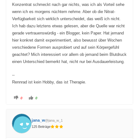
Konzentrat schmeckt nach gar nichts, was ich als Vorteil sehe
wenn ich es morgens nüchtern nehme. Aber ob die Nitrat-
Verfügbarkeit sich wirklich unterscheidet, das weiß ich nicht.
Ich hab dazu letztens etwas gelesen, aber die Quelle war nicht
gerade vertrauenswürdig - ein Blogger, kein Paper. Hat jemand
hier konkret damit experimentiert, also bewusst über Wochen
verschiedene Formen ausprobiert und auf sein Körpergefühl
geachtet? Mich interessiert vor allem ob jemand beim Blutdruck
einen Unterschied bemerkt hat, nicht nur bei Ausdauerleistung.
--
Rennrad ist kein Hobby, das ist Therapie.
A
A
0
0
n
n
k
k
l
l
i
i
c
c
k
k
jana_w
@jana_w_1
e
e
n
n
125 Beiträge
f
f
ü
ü
r
r
D
D