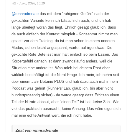
a
a
#2
· Juli 8, 2026, 13:19
u
u
m
m
e
e
@rennradrenate
das mit dem "ruhigeren Gefühl" nach der
n
n
n
n
gekochten Variante kenn ich tatsächlich auch, und ich hab
a
a
c
c
lange überlegt woran das liegt. Ehrlich gesagt glaub ich, dass
h
h
u
o
da auch einfach der Kontext mitspielt - Konzentrat nimmt man
n
b
t
e
gezielt vor dem Training, da ist man schon in einem anderen
e
n
n
.
Modus, schon leicht angespannt, wartet auf irgendwas. Die
.
gekochte Rote Bete isst man halt einfach so beim Essen. Das
Körpergefühl danach ist dann zwangsläufig anders, weil die
Situation eine andere ist. Was mich bei deinem Post aber
wirklich beschäftigt ist die Nitrat-Frage. Ich mein, ich nehm seit
über einem Jahr Betanio PLUS und hab dazu auch mal in nem
Podcast was gehört (Runners' Lab, glaub ich, bin aber nicht
hundertprozentig sicher) - da wurde gesagt dass Erhitzen einen
Teil der Nitrate abbaut, aber "einen Teil" ist halt keine Zahl. Wie
viel das praktisch ausmacht, keine Ahnung. Das wäre eigentlich
mal eine echte Antwort wert, die ich nicht habe.
Zitat von rennradrenate