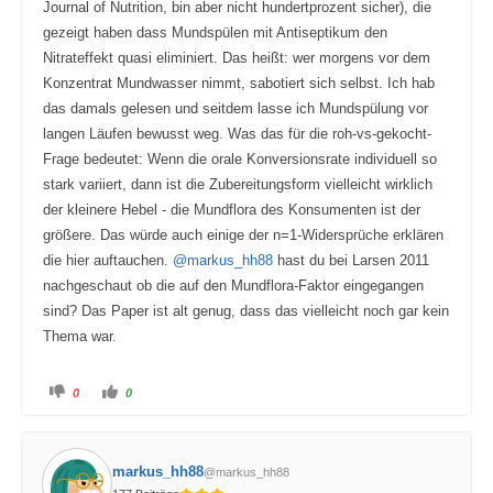
Journal of Nutrition, bin aber nicht hundertprozent sicher), die
gezeigt haben dass Mundspülen mit Antiseptikum den
Nitrateffekt quasi eliminiert. Das heißt: wer morgens vor dem
Konzentrat Mundwasser nimmt, sabotiert sich selbst. Ich hab
das damals gelesen und seitdem lasse ich Mundspülung vor
langen Läufen bewusst weg. Was das für die roh-vs-gekocht-
Frage bedeutet: Wenn die orale Konversionsrate individuell so
stark variiert, dann ist die Zubereitungsform vielleicht wirklich
der kleinere Hebel - die Mundflora des Konsumenten ist der
größere. Das würde auch einige der n=1-Widersprüche erklären
die hier auftauchen.
@markus_hh88
hast du bei Larsen 2011
nachgeschaut ob die auf den Mundflora-Faktor eingegangen
sind? Das Paper ist alt genug, dass das vielleicht noch gar kein
Thema war.
A
A
0
0
n
n
k
k
l
l
i
i
c
c
k
k
markus_hh88
@markus_hh88
e
e
n
n