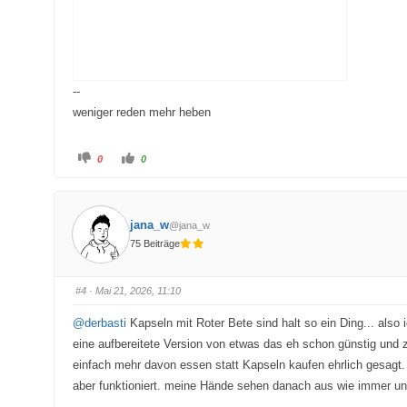
--
weniger reden mehr heben
A
A
0
0
n
n
k
k
l
l
i
i
c
c
k
k
jana_w
@jana_w
e
e
n
n
75 Beiträge
f
f
ü
ü
r
r
D
D
a
a
#4
· Mai 21, 2026, 11:10
u
u
m
m
e
e
@derbasti
Kapseln mit Roter Bete sind halt so ein Ding... als
n
n
n
n
eine aufbereitete Version von etwas das eh schon günstig und z
a
a
c
c
einfach mehr davon essen statt Kapseln kaufen ehrlich gesagt.
h
h
u
o
aber funktioniert. meine Hände sehen danach aus wie immer und
n
b
t
e
e
n