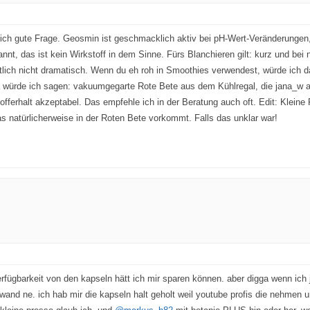
lich gute Frage. Geosmin ist geschmacklich aktiv bei pH-Wert-Veränderungen
nnt, das ist kein Wirkstoff in dem Sinne. Fürs Blanchieren gilt: kurz und bei
tlich nicht dramatisch. Wenn du eh roh in Smoothies verwendest, würde ich da
Da würde ich sagen: vakuumgegarte Rote Bete aus dem Kühlregal, die jana_w a
offerhalt akzeptabel. Das empfehle ich in der Beratung auch oft. Edit: Kleine
s natürlicherweise in der Roten Bete vorkommt. Falls das unklar war!
erfügbarkeit von den kapseln hätt ich mir sparen können. aber digga wenn ich j
fwand ne. ich hab mir die kapseln halt geholt weil youtube profis die nehmen 