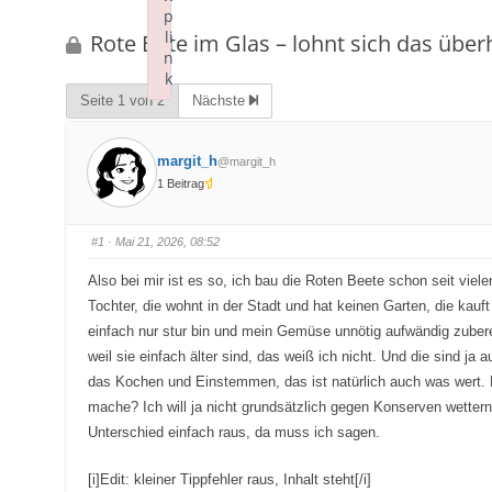
p
bist
li
Rote Bete im Glas – lohnt sich das übe
hier:
n
k
Seite 1 von 2
Nächste
Failed to initialize plugin: wplink
margit_h
@margit_h
1 Beitrag
#1
· Mai 21, 2026, 08:52
Also bei mir ist es so, ich bau die Roten Beete schon seit viel
Tochter, die wohnt in der Stadt und hat keinen Garten, die kauf
einfach nur stur bin und mein Gemüse unnötig aufwändig zubere
weil sie einfach älter sind, das weiß ich nicht. Und die sind ja
das Kochen und Einstemmen, das ist natürlich auch was wert. Ha
mache? Ich will ja nicht grundsätzlich gegen Konserven wette
Unterschied einfach raus, da muss ich sagen.
[i]Edit: kleiner Tippfehler raus, Inhalt steht[/i]