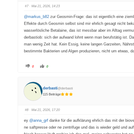
D
D
a
a
#7
· Mai 21, 2026, 14:23
u
u
m
m
e
e
@markus_b82
zur Geosmin-Frage: das ist eigentlich eine ziem
n
n
n
n
Effekte durch Geosmin selbst sind mir ehrlich gesagt nicht beka
a
a
c
c
wasserlösliche Betalaine, das ist messbar aber im Alltag vermu
h
h
u
o
derbastiob: sich der aufwand lohnt wenn man berufstätig ist. 
n
b
t
e
man wenig Zeit hat. Kein Essig, keine langen Garzeiten, Nährst
e
n
n
.
bestimmte Bakterien und Algen produzieren, nicht um etwas, da
.
A
A
0
0
n
n
k
k
l
l
i
i
c
c
k
k
derbasti
@derbasti
e
e
n
n
115 Beiträge
f
f
ü
ü
r
r
D
D
a
a
#8
· Mai 21, 2026, 17:20
u
u
m
m
e
e
ey
@anna_grf
danke für die aufklärung ehrlich das mit der biov
n
n
n
n
ne saftpresse oder ne zentrifuge und das is wieder geld und au
a
a
c
c