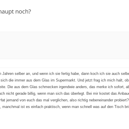
rhaupt noch?
en Jahren selber an, und wenn ich sie fertig habe, dann koch ich sie auch selb
t sich die immer aus dem Glas im Supermarkt. Und jetzt frag ich mich halt, ob 
ite. Die aus dem Glas schmecken irgendwie anders, das merke ich sofort, abe
 auch nicht gerade billig, wenn man sich das überlegt. Bei mir kostet das Anbau
t jemand von euch das mal verglichen, also richtig nebeneinander probiert? O
rn, manchmal ist es einfach praktisch, wenn man schnell was auf den Tisch 