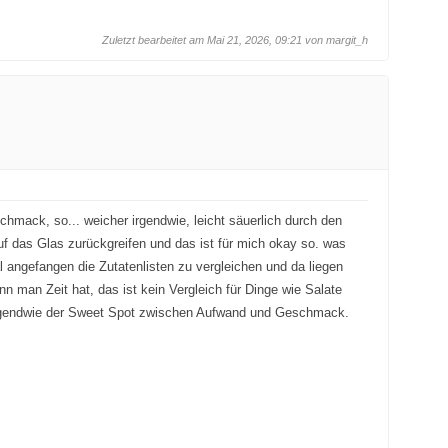
Zuletzt bearbeitet am Mai 21, 2026, 09:21 von
margit_h
schmack, so... weicher irgendwie, leicht säuerlich durch den
uf das Glas zurückgreifen und das ist für mich okay so. was
 angefangen die Zutatenlisten zu vergleichen und da liegen
 man Zeit hat, das ist kein Vergleich für Dinge wie Salate
 irgendwie der Sweet Spot zwischen Aufwand und Geschmack.