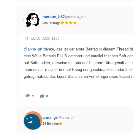
k
k
l
l
i
i
c
c
k
k
markus_b82
@markus_b82
e
e
n
n
485 Beiträge
f
f
ü
ü
r
r
D
D
a
a
#6
· Mai 21, 2026, 13:19
u
u
m
m
e
e
@anna_grf
danke, das ist der erste Beitrag in diesem Thread d
n
n
n
n
eine Weile Betanio PLUS getestet und parallel frischen Saft ge
a
a
c
c
auf Saftstudien, teilweise mit standardisiertem Nitratgehalt 
h
h
u
o
interessiert: reagiert der auf Essig nur geschmacklich oder än
n
b
t
e
gefragt hab ob das kurze Blanchieren vorher irgendwas kaputt 
e
n
n
.
.
A
A
0
0
n
n
k
k
l
l
i
i
c
c
k
k
anna_grf
@anna_grf
e
e
n
n
24 Beiträge
f
f
ü
ü
r
r