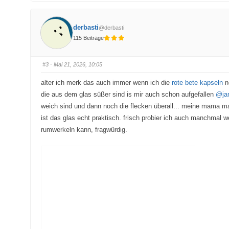
k
k
l
l
i
i
c
c
k
k
derbasti
@derbasti
e
e
n
n
115 Beiträge
f
f
ü
ü
r
r
D
D
a
a
#3
· Mai 21, 2026, 10:05
u
u
m
m
e
e
alter ich merk das auch immer wenn ich die
rote bete kapseln
n
n
n
n
n
die aus dem glas süßer sind is mir auch schon aufgefallen
@ja
a
a
c
c
weich sind und dann noch die flecken überall... meine mama m
h
h
u
o
ist das glas echt praktisch. frisch probier ich auch manchmal 
n
b
t
e
rumwerkeln kann, fragwürdig.
e
n
n
.
.