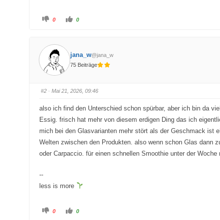
A
A
0
0
n
n
k
k
l
l
i
i
c
c
k
k
jana_w
@jana_w
e
e
n
n
75 Beiträge
f
f
ü
ü
r
r
D
D
a
a
#2
· Mai 21, 2026, 09:46
u
u
m
m
e
e
also ich find den Unterschied schon spürbar, aber ich bin da vi
n
n
n
n
Essig. frisch hat mehr von diesem erdigen Ding das ich eigentl
a
a
c
c
mich bei den Glasvarianten mehr stört als der Geschmack ist e
h
h
u
o
Welten zwischen den Produkten. also wenn schon Glas dann zumi
n
b
t
e
oder Carpaccio. für einen schnellen Smoothie unter der Woche
e
n
n
.
.
--
less is more
A
A
0
0
n
n