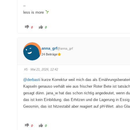
n
.
--
.
less is more
A
A
0
0
n
n
k
k
l
l
i
i
c
c
k
k
anna_grf
@anna_grf
e
e
n
n
24 Beiträge
f
f
ü
ü
r
r
D
D
a
a
#5
· Mai 21, 2026, 12:42
u
u
m
m
e
e
@derbasti
kurze Korrektur weil mich das als Ernährungsberateri
n
n
n
n
Kapseln genauso verhält wie aus frischer Roter Bete ist tatsäch
a
a
c
c
gesagt dünn. jana_w hat das schon richtig angedeutet, wenn du
h
h
u
o
das ist kein Einbildung. das Erhitzen und die Lagerung in Essi
n
b
t
e
Geosmin, das ist hitzestabil aber reagiert auf pH-Wert. also Gl
e
n
n
.
.
A
A
0
0
n
n