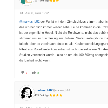
177 Beiträge
f
f
ü
ü
r
r
D
D
a
a
#4
· Juni 11, 2026, 19:22
u
u
m
m
e
e
@markus_b82
der Punkt mit dem Zirkelschluss stimmt, aber ich
n
n
n
n
das ich beruflich immer wieder sehe: Leute kommen in die Pra
a
a
c
c
ist der eigentliche Hebel. Nicht die Reichweite, nicht das schö
h
h
u
o
stimmen um sich schlüssig anzufühlen. "Rote Beete gibt dir me
n
b
t
e
falsch, aber so vereinfacht dass es als Kaufentscheidungsgrund
e
n
n
.
Nitrat aus Rote-Beete-Konzentrat ist nicht dasselbe wie Nitrat
.
Studien verwendet wurde - also so um die 400-500mg anorganis
die Einheit nicht kennt.
A
A
0
0
n
n
k
k
l
l
i
i
c
c
k
k
markus_b82
@markus_b82
e
e
n
n
485 Beiträge
f
f
ü
ü
r
r
D
D
a
a
#5
· Juni 11, 2026, 19:27