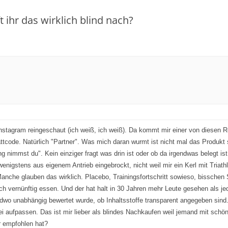
 ihr das wirklich blind nach?
Instagram reingeschaut (ich weiß, ich weiß). Da kommt mir einer von diesen 
ttcode. Natürlich "Partner". Was mich daran wurmt ist nicht mal das Produk
immst du". Kein einziger fragt was drin ist oder ob da irgendwas belegt ist.
enigstens aus eigenem Antrieb eingebrockt, nicht weil mir ein Kerl mit Triathl
 Manche glauben das wirklich. Placebo, Trainingsfortschritt sowieso, bisschen
ch vernünftig essen. Und der hat halt in 30 Jahren mehr Leute gesehen als j
dwo unabhängig bewertet wurde, ob Inhaltsstoffe transparent angegeben sind. 
ei aufpassen. Das ist mir lieber als blindes Nachkaufen weil jemand mit schön
r empfohlen hat?