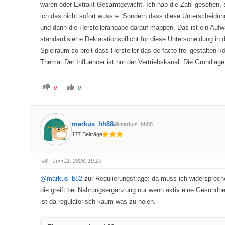
waren oder Extrakt-Gesamtgewicht. Ich hab die Zahl gesehen, s
ich das nicht sofort wusste. Sondern dass diese Unterscheidun
und dann die Herstellerangabe darauf mappen. Das ist ein Aufwa
standardisierte Deklarationspflicht für diese Unterscheidung i
Spielraum so breit dass Hersteller das de facto frei gestalte
Thema. Der Influencer ist nur der Vertriebskanal. Die Grundlag
A
A
0
0
n
n
k
k
l
l
i
i
c
c
k
k
markus_hh88
@markus_hh88
e
e
n
n
177 Beiträge
f
f
ü
ü
r
r
D
D
a
a
#6
· Juni 11, 2026, 19:29
u
u
m
m
e
e
@markus_b82
zur Regulierungsfrage: da muss ich widersprechen
n
n
n
n
die greift bei Nahrungsergänzung nur wenn aktiv eine Gesundhe
a
a
c
c
ist da regulatorisch kaum was zu holen.
h
h
u
o
n
b
t
e
e
n