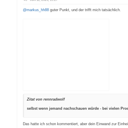
u
u
m
m
e
e
@markus_hh88
guter Punkt, und der trifft mich tatsächlich.
n
n
n
n
a
a
c
c
h
h
u
o
n
b
t
e
e
n
n
.
.
Zitat von rennradwolf
selbst wenn jemand nachschauen würde - bei vielen Prod
Das hatte ich schon kommentiert, aber dein Einwand zur Einheit