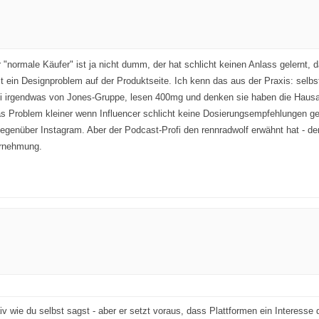
r "normale Käufer" ist ja nicht dumm, der hat schlicht keinen Anlass gelernt
ein Designproblem auf der Produktseite. Ich kenn das aus der Praxis: selbst 
 bei irgendwas von Jones-Gruppe, lesen 400mg und denken sie haben die Haus
 das Problem kleiner wenn Influencer schlicht keine Dosierungsempfehlungen g
 gegenüber Instagram. Aber der Podcast-Profi den rennradwolf erwähnt hat - d
hrnehmung.
v wie du selbst sagst - aber er setzt voraus, dass Plattformen ein Interesse 