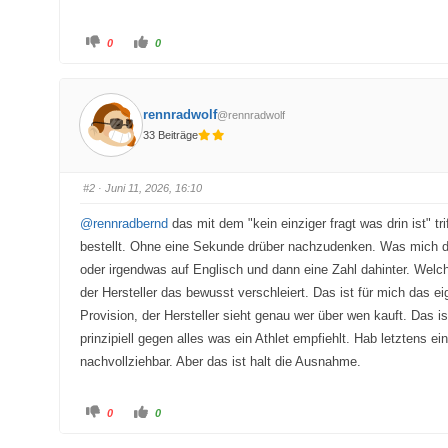
A
A
0
0
n
n
k
k
l
l
i
i
c
c
k
k
rennradwolf
@rennradwolf
e
e
n
n
33 Beiträge
f
f
ü
ü
r
r
D
D
a
a
#2
· Juni 11, 2026, 16:10
u
u
m
m
e
e
@rennradbernd
das mit dem "kein einziger fragt was drin ist" t
n
n
n
n
bestellt. Ohne eine Sekunde drüber nachzudenken. Was mich dab
a
a
c
c
oder irgendwas auf Englisch und dann eine Zahl dahinter. Welc
h
h
u
o
der Hersteller das bewusst verschleiert. Das ist für mich das e
n
b
t
e
Provision, der Hersteller sieht genau wer über wen kauft. Das is
e
n
n
.
prinzipiell gegen alles was ein Athlet empfiehlt. Hab letztens 
.
nachvollziehbar. Aber das ist halt die Ausnahme.
A
A
0
0
n
n
k
k
l
l