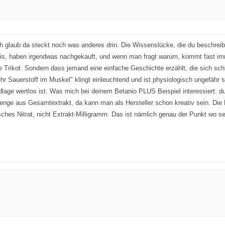
 glaub da steckt noch was anderes drin. Die Wissenslücke, die du beschreibst 
xis, haben irgendwas nachgekauft, und wenn man fragt warum, kommt fast imm
ne Trikot. Sondern dass jemand eine einfache Geschichte erzählt, die sich sc
hr Sauerstoff im Muskel" klingt einleuchtend und ist physiologisch ungefähr
lage wertlos ist. Was mich bei deinem Betanio PLUS Beispiel interessiert: du
menge aus Gesamtextrakt, da kann man als Hersteller schon kreativ sein. Die 
ches Nitrat, nicht Extrakt-Milligramm. Das ist nämlich genau der Punkt wo s