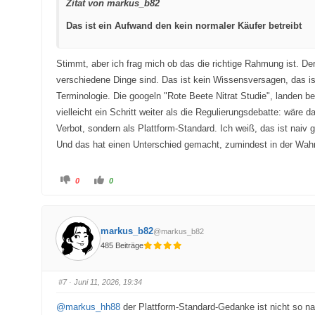
Zitat von markus_b82
n
.
.
Das ist ein Aufwand den kein normaler Käufer betreibt
Stimmt, aber ich frag mich ob das die richtige Rahmung ist. De
verschiedene Dinge sind. Das ist kein Wissensversagen, das ist 
Terminologie. Die googeln "Rote Beete Nitrat Studie", landen
vielleicht ein Schritt weiter als die Regulierungsdebatte: wäre
Verbot, sondern als Plattform-Standard. Ich weiß, das ist naiv
Und das hat einen Unterschied gemacht, zumindest in der Wa
A
A
0
0
n
n
k
k
l
l
i
i
c
c
k
k
markus_b82
@markus_b82
e
e
n
n
485 Beiträge
f
f
ü
ü
r
r
D
D
a
a
#7
· Juni 11, 2026, 19:34
u
u
m
m
e
e
@markus_hh88
der Plattform-Standard-Gedanke ist nicht so nai
n
n