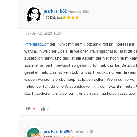
i
i
c
c
k
k
markus_b82
@markus_b82
e
e
n
n
485 Beiträge
f
f
ü
ü
r
r
D
D
a
a
#3
· Juni 11, 2026, 18:34
u
u
m
m
e
e
@rennradwolf
der Punkt mit dem Podcast-Profi ist interessant,
n
n
n
n
warum, in welcher Dosis, in welcher Trainingsphase. Hast du d
a
a
c
c
zusätzlich nervt, und das ist ein Aspekt der hier noch nicht k
h
h
u
o
aus meiner Sicht bewusst so gewählt. Ich hab das bei Betanio
n
b
t
e
gesehen hab. Das ist kein Lob für das Produkt, nur ein Hinweis
e
n
n
.
wissen wonach sie überhaupt schauen sollen. Wenn du nie von Ni
.
Influencer füllt da eine Wissenslücke - mit dem was ihm nützt. 
das hauptberuflich, also kennt er sich aus." Zirkelschluss, abe
A
A
0
0
n
n
k
k
l
l
i
i
c
c
k
k
markus_hh88
@markus_hh88
e
e
n
n