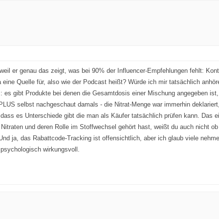
 weil er genau das zeigt, was bei 90% der Influencer-Empfehlungen fehlt: Kon
a eine Quelle für, also wie der Podcast heißt? Würde ich mir tatsächlich an
am: es gibt Produkte bei denen die Gesamtdosis einer Mischung angegeben ist, 
 PLUS selbst nachgeschaut damals - die Nitrat-Menge war immerhin deklariert
 dass es Unterschiede gibt die man als Käufer tatsächlich prüfen kann. Das ei
traten und deren Rolle im Stoffwechsel gehört hast, weißt du auch nicht ob 
Und ja, das Rabattcode-Tracking ist offensichtlich, aber ich glaub viele nehm
r psychologisch wirkungsvoll.